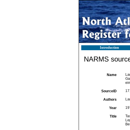
Introduction
NARMS source 
La
Name
Ga
ei
17
SourceID
La
Authors
19
Year
Ta
Title
Le
Be