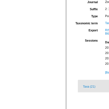
Zo
Journal
2:
Suffix
Pu
Type
Ta
Taxonomic term
RI
Export
Bi
Sessions
Da
20
20
20
20
[Ba
Taxa (21)