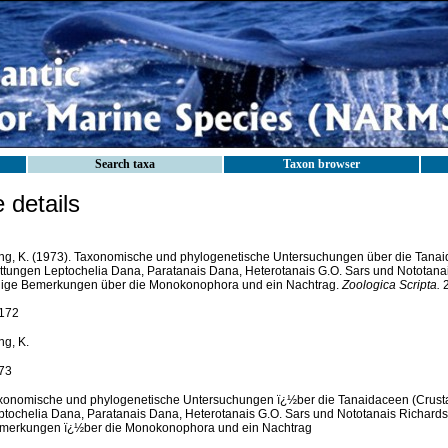
Search taxa
Taxon browser
details
ng, K. (1973). Taxonomische und phylogenetische Untersuchungen über die Tanaid
ttungen Leptochelia Dana, Paratanais Dana, Heterotanais G.O. Sars und Nototana
nige Bemerkungen über die Monokonophora und ein Nachtrag.
Zoologica Scripta.
2
172
ng, K.
73
xonomische und phylogenetische Untersuchungen ï¿½ber die Tanaidaceen (Crusta
ptochelia Dana, Paratanais Dana, Heterotanais G.O. Sars und Nototanais Richards
merkungen ï¿½ber die Monokonophora und ein Nachtrag