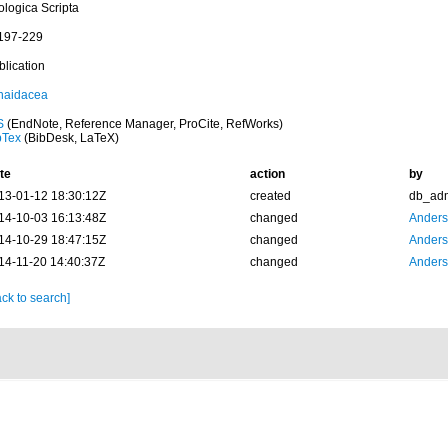
ologica Scripta
 197-229
blication
naidacea
S
(EndNote, Reference Manager, ProCite, RefWorks)
bTex
(BibDesk, LaTeX)
te
action
by
13-01-12 18:30:12Z
created
db_ad
14-10-03 16:13:48Z
changed
Anders
14-10-29 18:47:15Z
changed
Anders
14-11-20 14:40:37Z
changed
Anders
ck to search]