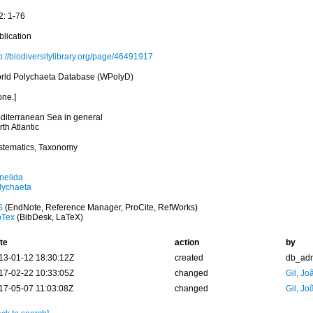
2: 1-76
blication
p://biodiversitylibrary.org/page/46491917
rld Polychaeta Database (WPolyD)
one.]
diterranean Sea in general
th Atlantic
stematics, Taxonomy
nelida
lychaeta
S
(EndNote, Reference Manager, ProCite, RefWorks)
bTex
(BibDesk, LaTeX)
te
action
by
13-01-12 18:30:12Z
created
db_ad
17-02-22 10:33:05Z
changed
Gil, Jo
17-05-07 11:03:08Z
changed
Gil, Jo