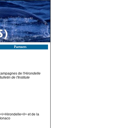
Partners
 campagnes de l'
Hirondelle
Bulletin de l'Institute
i>Hirondelle</i> et de la
Monaco