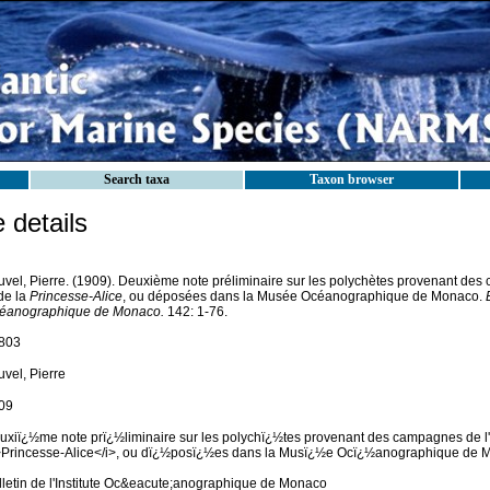
Search taxa
Taxon browser
details
uvel, Pierre. (1909). Deuxième note préliminaire sur les polychètes provenant des
de la
Princesse-Alice
, ou déposées dans la Musée Océanographique de Monaco.
éanographique de Monaco.
142: 1-76.
803
vel, Pierre
09
uxiï¿½me note prï¿½liminaire sur les polychï¿½tes provenant des campagnes de l'<
>Princesse-Alice</i>, ou dï¿½posï¿½es dans la Musï¿½e Ocï¿½anographique de 
lletin de l'Institute Oc&eacute;anographique de Monaco