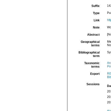
14
Suffix
Pu
Type
htt
Link
Wo
Note
[N
Abstract
Me
Geographical
Nor
terms
Sy
Bibliographical
term
An
Taxonomic
Po
terms
RI
Export
Bi
Sessions
Da
20
20
20