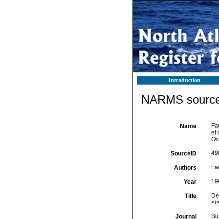
Introduction
NARMS source 
Fa
Name
et 
Oc
49
SourceID
Fau
Authors
19
Year
De
Title
<i
Bu
Journal