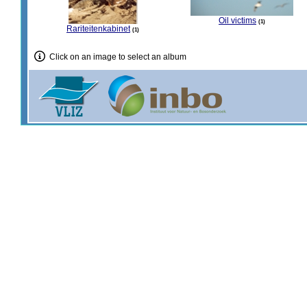
Oil victims
1
Rariteitenkabinet
1
Click on an image to select an album