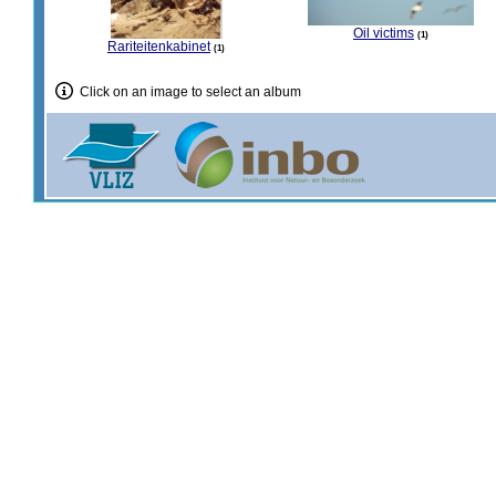
Oil victims
1
Rariteitenkabinet
1
Click on an image to select an album