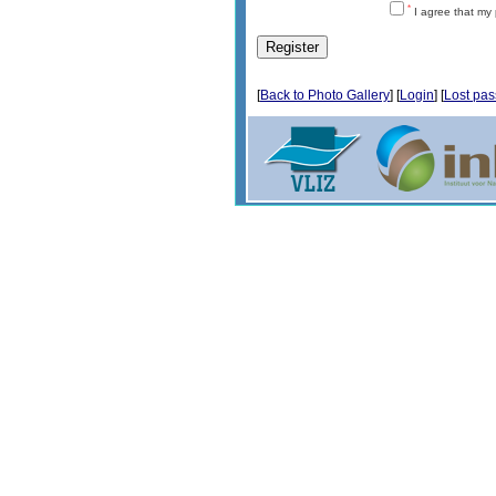
*
I agree that my 
[
Back to Photo Gallery
] [
Login
] [
Lost pa