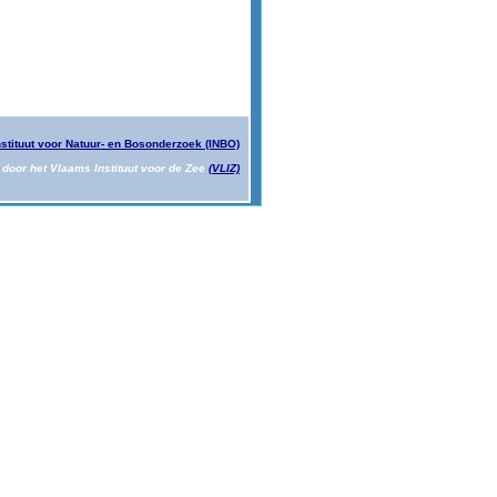
nstituut voor Natuur- en Bosonderzoek (INBO)
door het Vlaams Instituut voor de Zee
(VLIZ)