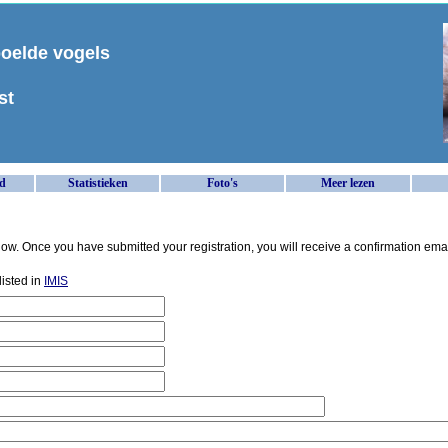
poelde vogels
st
d
Statistieken
Foto's
Meer lezen
elow. Once you have submitted your registration, you will receive a confirmation emai
listed in
IMIS