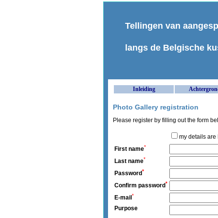
Tellingen van aanges
langs de Belgische ku
Inleiding
Achtergron
Photo Gallery registration
Please register by filling out the form b
my details are 
*
First name
*
Last name
*
Password
*
Confirm password
*
E-mail
Purpose