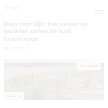
Overslaan
en
naar
de
Duin vóór dijk: hoe natuur en
inhoud
techniek samen de kust
gaan
beschermen
26 / 02 / 2026
ONDERZOEK
DuneFront