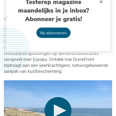
Testerep magazine
maandelijks in je inbox?
Abonneer je gratis!
Video 1: Kustbescherming herdenken
Wat is het DuneFront-project en waarom is het zo
Nu abonneren
belangrijk voor onze kusten? In deze video stellen we
de visie achter het project voor: van het versterken van
natuurlijke duinsystemen tot het testen van
innovatieve oplossingen op demonstratielocaties
verspreid over Europa. Ontdek hoe DuneFront
bijdraagt aan een veerkrachtigere, natuurgebaseerde
aanpak van kustbescherming.