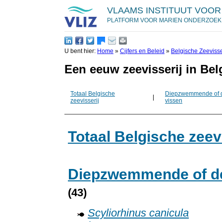
VLAAMS INSTITUUT VOOR
PLATFORM VOOR MARIEN ONDERZOEK
U bent hier:
Home
»
Cijfers en Beleid
»
Belgische Zeevisse
Een eeuw zeevisserij in Belg
Totaal Belgische
Diepzwemmende of 
|
zeevisserij
vissen
Totaal Belgische zeev
Diepzwemmende of de
(43)
Scyliorhinus canicula