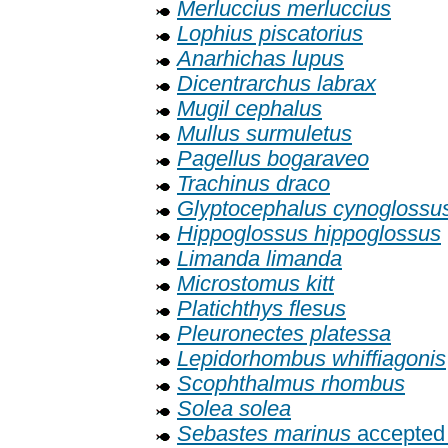
Merluccius merluccius
Lophius piscatorius
Anarhichas lupus
Dicentrarchus labrax
Mugil cephalus
Mullus surmuletus
Pagellus bogaraveo
Trachinus draco
Glyptocephalus cynoglossu
Hippoglossus hippoglossus
Limanda limanda
Microstomus kitt
Platichthys flesus
Pleuronectes platessa
Lepidorhombus whiffiagonis
Scophthalmus rhombus
Solea solea
Sebastes marinus
accepted