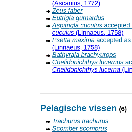
(Ascanius, 1772)
Zeus faber
Eutrigla gurnardus
Aspitrigla cuculus
accepted
cuculus
(Linnaeus, 1758)
Psetta maxima
accepted a
(Linnaeus, 1758)
Bathyraja brachyurops
Chelidonichthys lucernus
ac
Chelidonichthys lucerna
(Li
Pelagische vissen
(6)
Trachurus trachurus
Scomber scombrus