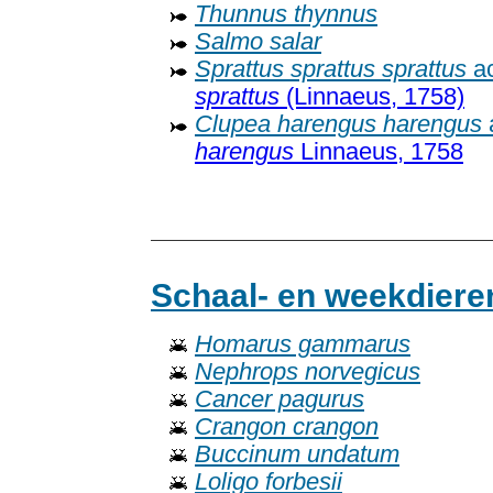
Thunnus thynnus
Salmo salar
Sprattus sprattus sprattus
ac
sprattus
(Linnaeus, 1758)
Clupea harengus harengus
harengus
Linnaeus, 1758
Schaal- en weekdiere
Homarus gammarus
Nephrops norvegicus
Cancer pagurus
Crangon crangon
Buccinum undatum
Loligo forbesii