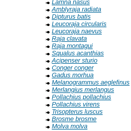
Lamna nasus
Amblyraja radiata
Dipturus batis
Leucoraja circularis
Leucoraja naevus
Raja clavata
Raja montagui
Squalus acanthias
Acipenser sturio
Conger conger
Gadus morhua
Melanogrammus aeglefinus
Merlangius merlangus
Pollachius pollachius
Pollachius virens
Trisopterus luscus
Brosme brosme
Molva molva