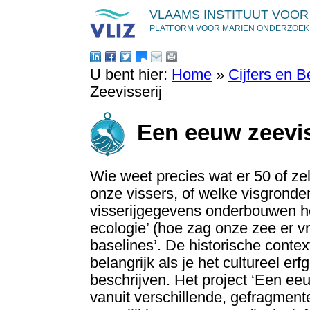
VLAAMS INSTITUUT VOOR
PLATFORM VOOR MARIEN ONDERZOEK
U bent hier:
Home
»
Cijfers en B
Zeevisserij
Een eeuw zeeviss
Wie weet precies wat er 50 of ze
onze vissers, of welke visgronde
visserijgegevens onderbouwen he
ecologie’ (hoe zag onze zee er vr
baselines’. De historische contex
belangrijk als je het cultureel 
beschrijven. Het project ‘Een eeu
vanuit verschillende, gefragment