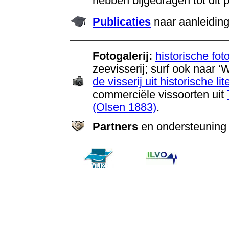
hebben bijgedragen tot dit p
Publicaties
naar aanleiding
Fotogalerij:
historische fot
zeevisserij; surf ook naar 
de visserij uit historische lit
commerciële vissoorten uit
(Olsen 1883)
.
Partners
en ondersteuning