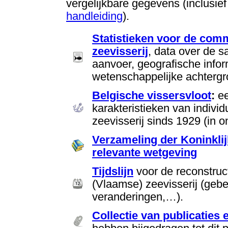
vergelijkbare gegevens (inclusie
handleiding
).
Statistieken voor de com
zeevisserij
, data over de 
aanvoer, geografische info
wetenschappelijke achtergr
Belgische vissersvloot
:
ee
karakteristieken van indivi
zeevisserij sinds 1929 (in o
Verzameling der Koninklij
relevante wetgeving
Tijdslijn
voor de reconstruct
(Vlaamse) zeevisserij (geb
veranderingen,…).
Collectie van publicaties