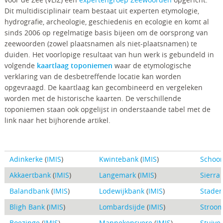
Dit multidisciplinair team bestaat uit experten etymologie,
hydrografie, archeologie, geschiedenis en ecologie en komt al
sinds 2006 op regelmatige basis bijeen om de oorsprong van
zeewoorden (zowel plaatsnamen als niet-plaatsnamen) te
duiden. Het voorlopige resultaat van hun werk is gebundeld in
volgende
kaartlaag toponiemen
waar de etymologische
verklaring van de desbetreffende locatie kan worden
opgevraagd. De kaartlaag kan gecombineerd en vergeleken
worden met de historische kaarten. De verschillende
toponiemen staan ook opgelijst in onderstaande tabel met de
link naar het bijhorende artikel.
Adinkerke
(
IMIS
)
Kwintebank
(
IMIS
)
Schoo
Akkaertbank
(
IMIS
)
Langemark
(
IMIS
)
Sierra
Balandbank
(
IMIS
)
Lodewijkbank
(
IMIS
)
Stade
Bligh Bank
(
IMIS
)
Lombardsijde
(
IMIS
)
Stroo
Boezinge
(
IMIS
)
Mannekensvere
(
IMIS
)
Stuive