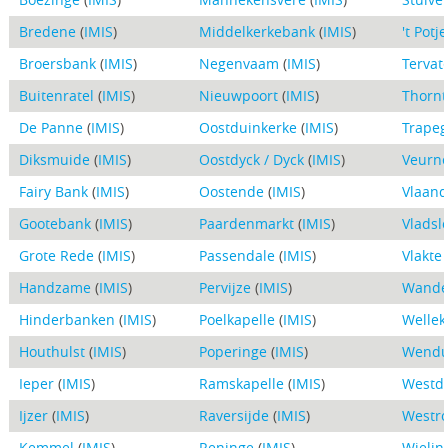
Bredene
(
IMIS
)
Middelkerkebank
(
IMIS
)
't Potje
Broersbank
(
IMIS
)
Negenvaam
(
IMIS
)
Tervat
Buitenratel
(
IMIS
)
Nieuwpoort
(
IMIS
)
Thorn
De Panne
(
IMIS
)
Oostduinkerke
(
IMIS
)
Trapeg
Diksmuide
(
IMIS
)
Oostdyck / Dyck
(
IMIS
)
Veurn
Fairy Bank
(
IMIS
)
Oostende
(
IMIS
)
Vlaan
Gootebank
(
IMIS
)
Paardenmarkt
(
IMIS
)
Vladsl
Grote Rede
(
IMIS
)
Passendale
(
IMIS
)
Vlakte
Handzame
(
IMIS
)
Pervijze
(
IMIS
)
Wande
Hinderbanken
(
IMIS
)
Poelkapelle
(
IMIS
)
Welle
Houthulst
(
IMIS
)
Poperinge
(
IMIS
)
Wendu
Ieper
(
IMIS
)
Ramskapelle
(
IMIS
)
Westd
Ijzer
(
IMIS
)
Raversijde
(
IMIS
)
Westr
Kemmel
(
IMIS
)
Reninge
(
IMIS
)
Wielin