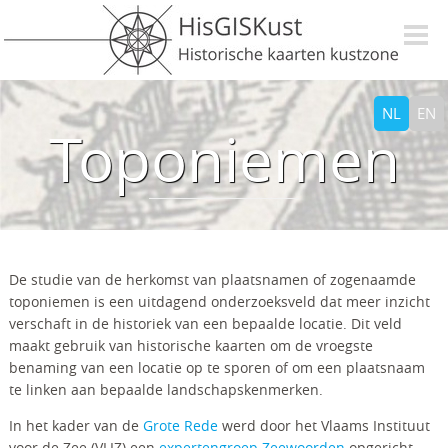
Overslaan en naar de inhoud gaan
NL
EN
Toponiemen
De studie van de herkomst van plaatsnamen of zogenaamde
toponiemen is een uitdagend onderzoeksveld dat meer inzicht
verschaft in de historiek van een bepaalde locatie. Dit veld
maakt gebruik van historische kaarten om de vroegste
benaming van een locatie op te sporen of om een plaatsnaam
te linken aan bepaalde landschapskenmerken.
In het kader van de
Grote Rede
werd door het Vlaams Instituut
voor de Zee (VLIZ) een
expertengroep Zeewoorden
opgericht.