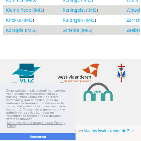
Kleine Rede
(
IMIS
)
Reningelst
(
IMIS
)
Wijtsc
Knokke
(
IMIS
)
Ruitingen
(
IMIS
)
Zarren
Koksijde
(
IMIS
)
Schelde
(
IMIS
)
Zeebr
Deze website maakt gebruik van cookies
voor: anonieme statistieken en bug
tracking, maar vooral om u de beste
surfervaring aan te bieden (door uw
taalkeuze te bewaren, of door ervoor te
zorgen dat u slechts één maal dient in te
loggen,...). Toestemming geven voor het
gebruik van cookies kan door op
'Accepteer' te klikken of door gewoon
verder te browsen.
Meer info vindt u terug in onze Privacy
Policy
Website ontwikkeld en onderhouden door het
Vlaams Instituut voor de Zee --
Accepteer
VLIZ