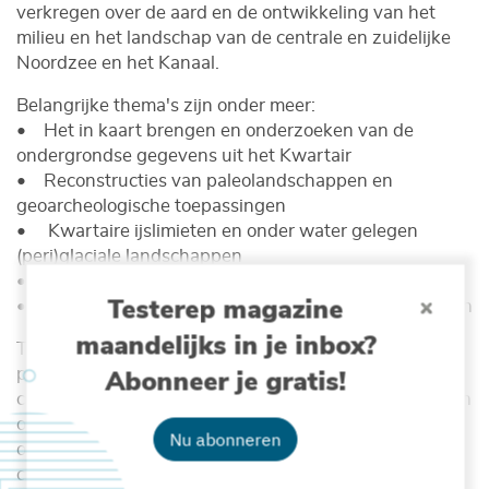
verkregen over de aard en de ontwikkeling van het
milieu en het landschap van de centrale en zuidelijke
Noordzee en het Kanaal.
Belangrijke thema's zijn onder meer:
• Het in kaart brengen en onderzoeken van de
ondergrondse gegevens uit het Kwartair
• Reconstructies van paleolandschappen en
geoarcheologische toepassingen
• Kwartaire ijslimieten en onder water gelegen
(peri)glaciale landschappen
• Klimaat- en zeespiegelgegevens uit het verleden
Testerep magazine
• Vooruitgang in onderzoeks- en karteringsmethoden
maandelijks in je inbox?
Tijdens drie conferentiedagen staan lezingen,
Abonneer je gratis!
postersessies, netwerkmomenten en een
conferentiediner op het programma. Daarnaast kunnen
organisaties eigen
back-to-back
meetings organiseren
Nu abonneren
op de InnovOcean Campus van VLIZ, voor of na de
conferentie. En het brede publiek krijgt op 1 december