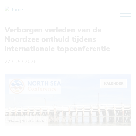
Skip
to
main
content
Verborgen verleden van de
Noordzee onthuld tijdens
internationale topconferentie
27 / 05 / 2026
KALENDER
Thove | Shutterstock