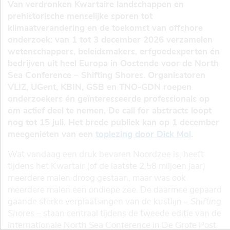
Van verdronken Kwartaire landschappen en
prehistorische menselijke sporen tot
klimaatverandering en de toekomst van offshore
onderzoek: van 1 tot 3 december 2026 verzamelen
wetenschappers, beleidsmakers, erfgoedexperten én
bedrijven uit heel Europa in Oostende voor de North
Sea Conference – Shifting Shores. Organisatoren
VLIZ, UGent, KBIN, GSB en TNO-GDN roepen
onderzoekers én geïnteresseerde professionals op
om actief deel te nemen. De call for abstracts loopt
nog tot 15 juli. Het brede publiek kan op 1 december
meegenieten van een
toplezing door Dick Mol
.
Wat vandaag een druk bevaren Noordzee is, heeft
tijdens het Kwartair (of de laatste 2,58 miljoen jaar)
meerdere malen droog gestaan, maar was ook
meerdere malen een ondiepe zee. De daarmee gepaard
gaande sterke verplaatsingen van de kustlijn –
Shifting
Shores
– staan centraal tijdens de tweede editie van de
internationale North Sea Conference in De Grote Post