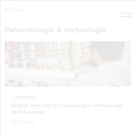
Overslaan
en
naar
de
Paleontologie & archeologie
inhoud
gaan
VACATURES
Schrijf mee aan het verborgen verhaal van
de Noordzee
10-07-2026