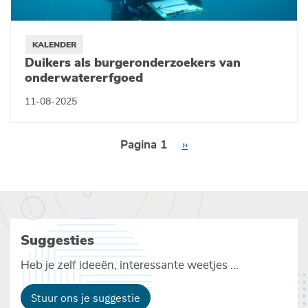
KALENDER
Duikers als burgeronderzoekers van
onderwatererfgoed
11-08-2025
Paginering
Pagina 1
Volgende
››
pagina
Suggesties
Heb je zelf ideeën, interessante weetjes ...
Stuur ons je suggestie