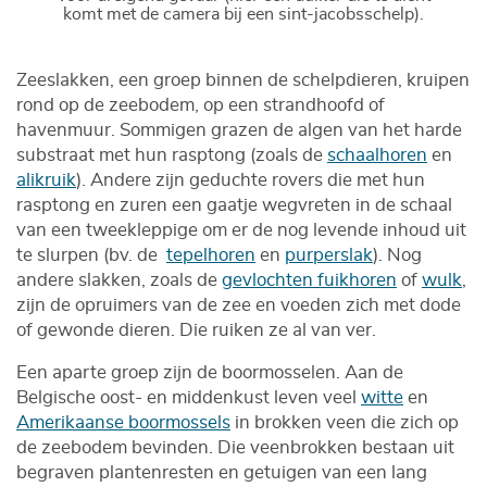
komt met de camera bij een sint-jacobsschelp).
Zeeslakken, een groep binnen de schelpdieren, kruipen
rond op de zeebodem, op een strandhoofd of
havenmuur. Sommigen grazen de algen van het harde
substraat met hun rasptong (zoals de
schaalhoren
en
alikruik
). Andere zijn geduchte rovers die met hun
rasptong en zuren een gaatje wegvreten in de schaal
van een tweekleppige om er de nog levende inhoud uit
te slurpen (bv. de
tepelhoren
en
purperslak
). Nog
andere slakken, zoals de
gevlochten fuikhoren
of
wulk
,
zijn de opruimers van de zee en voeden zich met dode
of gewonde dieren. Die ruiken ze al van ver.
Een aparte groep zijn de boormosselen. Aan de
Belgische oost- en middenkust leven veel
witte
en
Amerikaanse boormossels
in brokken veen die zich op
de zeebodem bevinden. Die veenbrokken bestaan uit
begraven plantenresten en getuigen van een lang