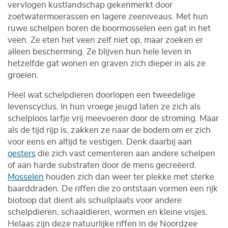
vervlogen kustlandschap gekenmerkt door
zoetwatermoerassen en lagere zeeniveaus. Met hun
ruwe schelpen boren de boormosselen een gat in het
veen. Ze eten het veen zelf niet op, maar zoeken er
alleen bescherming. Ze blijven hun hele leven in
hetzelfde gat wonen en graven zich dieper in als ze
groeien.
Heel wat schelpdieren doorlopen een tweedelige
levenscyclus. In hun vroege jeugd laten ze zich als
schelploos larfje vrij meevoeren door de stroming. Maar
als de tijd rijp is, zakken ze naar de bodem om er zich
voor eens en altijd te vestigen. Denk daarbij aan
oesters
die zich vast cementeren aan andere schelpen
of aan harde substraten door de mens gecreëerd.
Mosselen
houden zich dan weer ter plekke met sterke
baarddraden. De riffen die zo ontstaan vormen een rijk
biotoop dat dient als schuilplaats voor andere
schelpdieren, schaaldieren, wormen en kleine visjes.
Helaas zijn deze natuurlijke riffen in de Noordzee