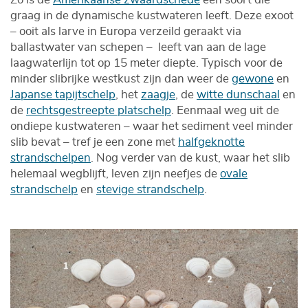
graag in de dynamische kustwateren leeft. Deze exoot
– ooit als larve in Europa verzeild geraakt via
ballastwater van schepen – leeft van aan de lage
laagwaterlijn tot op 15 meter diepte. Typisch voor de
minder slibrijke westkust zijn dan weer de
gewone
en
Japanse tapijtschelp
, het
zaagje
, de
witte dunschaal
en
de
rechtsgestreepte platschelp
. Eenmaal weg uit de
ondiepe kustwateren – waar het sediment veel minder
slib bevat – tref je een zone met
halfgeknotte
strandschelpen
. Nog verder van de kust, waar het slib
helemaal wegblijft, leven zijn neefjes de
ovale
strandschelp
en
stevige strandschelp
.