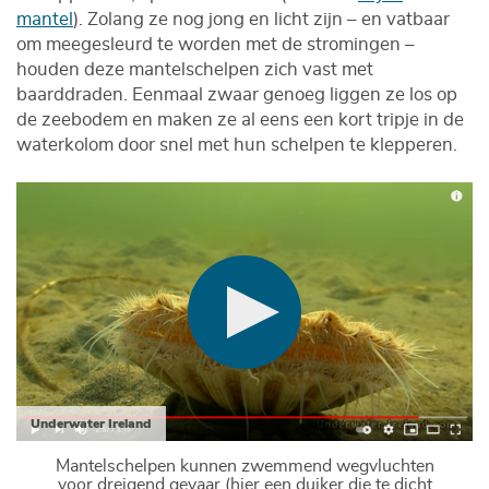
mantel
). Zolang ze nog jong en licht zijn – en vatbaar
om meegesleurd te worden met de stromingen –
houden deze mantelschelpen zich vast met
baarddraden. Eenmaal zwaar genoeg liggen ze los op
de zeebodem en maken ze al eens een kort tripje in de
waterkolom door snel met hun schelpen te klepperen.
Underwater Ireland
Mantelschelpen kunnen zwemmend wegvluchten
voor dreigend gevaar (hier een duiker die te dicht