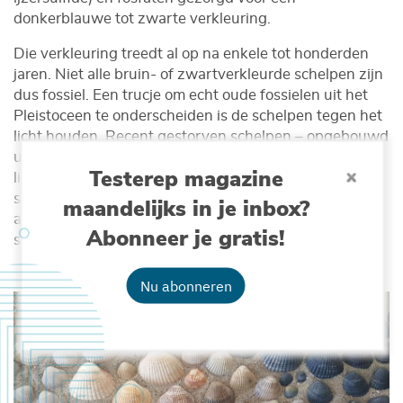
donkerblauwe tot zwarte verkleuring.
Die verkleuring treedt al op na enkele tot honderden
jaren. Niet alle bruin- of zwartverkleurde schelpen zijn
dus fossiel. Een trucje om echt oude fossielen uit het
Pleistoceen te onderscheiden is de schelpen tegen het
licht houden. Recent gestorven schelpen – opgebouwd
uit calciet en aragoniet – blijven altijd nog een beetje
Testerep magazine
lichtdoorlatend. Bij echte fossielen daarentegen is de
schelpsamenstelling gewijzigd en de schelp zwaarder:
maandelijks in je inbox?
al het aragoniet is omgezet in calciet, waardoor de
Abonneer je gratis!
schelp zijn transparantie verliest.
Nu abonneren