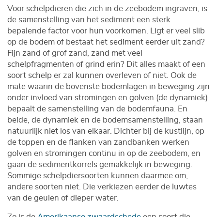
Voor schelpdieren die zich in de zeebodem ingraven, is
de samenstelling van het sediment een sterk
bepalende factor voor hun voorkomen. Ligt er veel slib
op de bodem of bestaat het sediment eerder uit zand?
Fijn zand of grof zand, zand met veel
schelpfragmenten of grind erin? Dit alles maakt of een
soort schelp er zal kunnen overleven of niet. Ook de
mate waarin de bovenste bodemlagen in beweging zijn
onder invloed van stromingen en golven (de dynamiek)
bepaalt de samenstelling van de bodemfauna. En
beide, de dynamiek en de bodemsamenstelling, staan
natuurlijk niet los van elkaar. Dichter bij de kustlijn, op
de toppen en de flanken van zandbanken werken
golven en stromingen continu in op de zeebodem, en
gaan de sedimentkorrels gemakkelijk in beweging.
Sommige schelpdiersoorten kunnen daarmee om,
andere soorten niet. Die verkiezen eerder de luwtes
van de geulen of dieper water.
Zo is de
Amerikaanse zwaardschede
een soort die