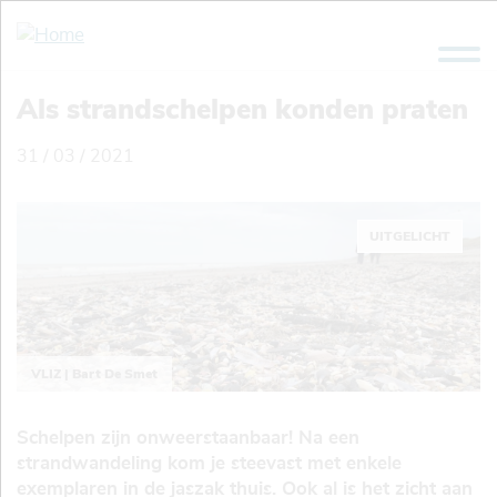
Overslaan
en
naar
de
Als strandschelpen konden praten
inhoud
gaan
31 / 03 / 2021
UITGELICHT
VLIZ | Bart De Smet
Schelpen zijn onweerstaanbaar! Na een
strandwandeling kom je steevast met enkele
exemplaren in de jaszak thuis. Ook al is het zicht aan