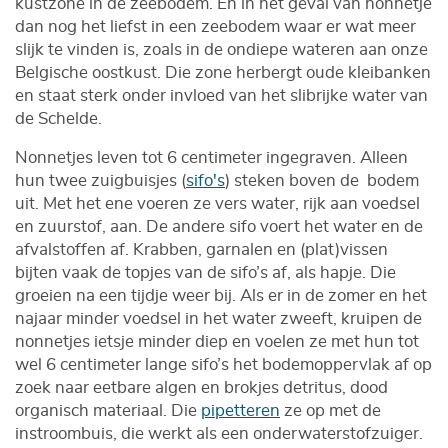
kustzone in de zeebodem. En in het geval van nonnetje
dan nog het liefst in een zeebodem waar er wat meer
slijk te vinden is, zoals in de ondiepe wateren aan onze
Belgische oostkust. Die zone herbergt oude kleibanken
en staat sterk onder invloed van het slibrijke water van
de Schelde.
Nonnetjes leven tot 6 centimeter ingegraven. Alleen
hun twee zuigbuisjes (
sifo's
) steken boven de bodem
uit. Met het ene voeren ze vers water, rijk aan voedsel
en zuurstof, aan. De andere sifo voert het water en de
afvalstoffen af. Krabben, garnalen en (plat)vissen
bijten vaak de topjes van de sifo’s af, als hapje. Die
groeien na een tijdje weer bij. Als er in de zomer en het
najaar minder voedsel in het water zweeft, kruipen de
nonnetjes ietsje minder diep en voelen ze met hun tot
wel 6 centimeter lange sifo’s het bodemoppervlak af op
zoek naar eetbare algen en brokjes detritus, dood
organisch materiaal. Die
pipetteren
ze op met de
instroombuis, die werkt als een onderwaterstofzuiger.