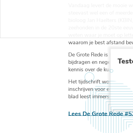
Vandaag levert de mooie wa
steevast wel een of meerde
bioloog Jan Haelters (KBIN
zeehonden in de 20ste eeuw
weten waar je moet op lett
waarom je best afstand bew
De Grote Rede is het inform
Test
bijdragen en negen vaste rub
kennis over de kust, zee en
Het tijdschrift wordt grati
inschrijven voor een
digital
blad leest immers vlot op t
Lees De Grote Rede #53