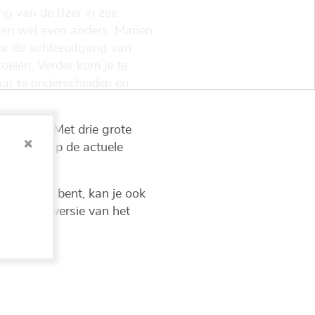
 van de IJzer in zee
den wel even anders. Marien
or de achteruitgang van
eien. Verder kom je te
ar te onderscheiden en
mstreken. Met drie grote
ieve kijk op de actuele
 beleid.
erspilling bent, kan je ook
e online versie van het
 jaar.