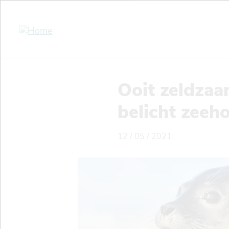
Overslaan
en
naar
de
inhoud
gaan
Ooit zeldzaa
belicht zeeh
12 / 05 / 2021