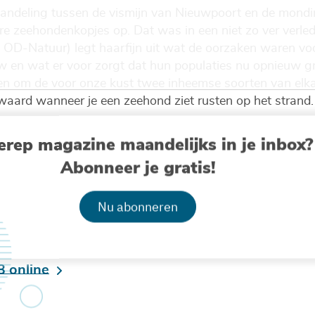
ndeling tussen de vismijn van Nieuwpoort en de monding
re zeehondenkopjes op. Dat was in een niet zo ver verle
, OD-Natuur) legt haarfijn uit wat de oorzaken waren vo
 en wat er voor zorgt dat hun populaties nu opnieuw gro
en om de voor onze kust twee inheemse soorten van elka
aard wanneer je een zeehond ziet rusten op het strand.
atieblad over kust en zee voor de regio Vlaanderen en o
erep magazine maandelijks in je inbox?
rieken biedt het zijn lezers een gevarieerde, maar object
Abonneer je gratis!
 oceaan en geeft het uitleg bij het gevoerde onderzoek en
s opgestuurd op aanvraag. Maar als je voor minder papierv
Nu abonneren
e attendering
bij het verschijnen van een nieuw nummer. D
ablet of ander scherm. Het magazine verschijnt 2 keer per
 online