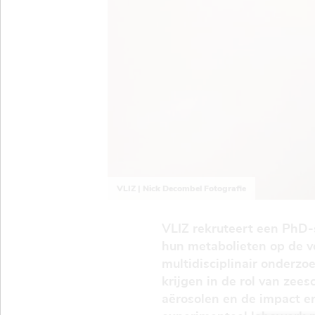
VLIZ | Nick Decombel Fotografie
VLIZ rekruteert een PhD-s
hun metabolieten op de vo
multidisciplinair onderz
krijgen in de rol van zee
aërosolen en de impact e