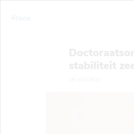
Overslaan
en
naar
de
inhoud
gaan
Doctoraatson
stabiliteit z
18 / 03 / 2022