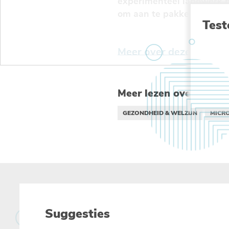
experimenteel labowerk ma
om aan te pakken. Sollicit
Test
Meer over deze vacatu
Meer lezen over :
GEZONDHEID & WELZIJN
MICR
Suggesties