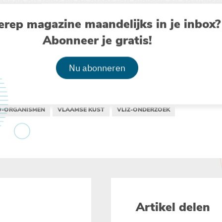
ken dit topic op de grens van biologie en analytisc
eren kan tot en met 24 april.
erep magazine maandelijks in je inbox?
Abonneer je gratis!
re
Nu abonneren
O-ORGANISMEN
VLAAMSE KUST
VLIZ-ONDERZOEK
Artikel delen