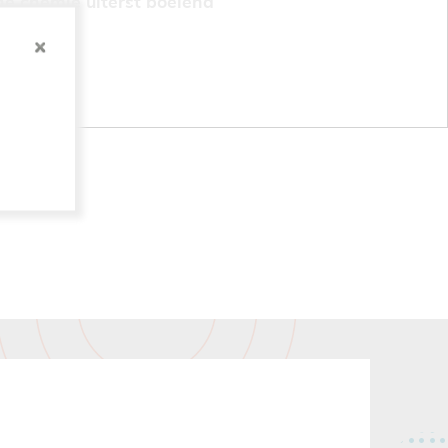
he chemie uiterst boeiend