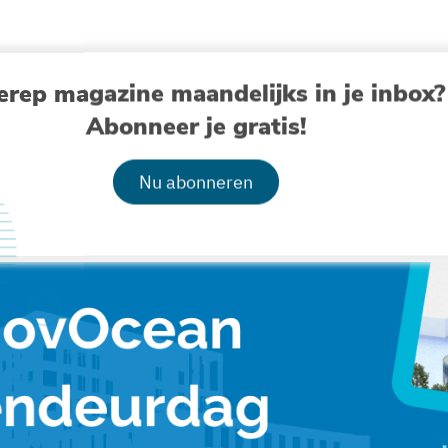
er fiets of met het openbaar vervoer te komen.
erep magazine maandelijks in je inbox?
mijn of Oostende Duin en Zee
Abonneer je gratis!
ing is beschikbaar naast het gebouw, de wagen parkeren
Nu abonneren
 via
info@vliz.be
of telefonisch op +32-(0)59-33 60 00.