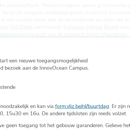
eke zeebibliotheek. Wetenschappers geven je informatie o
 Vanaf de hoogste verdieping geniet je van het panorami
 je een praatje slaan met de verschillende partners die in
oed
,
EMODnet
secretariaat,
European Marine Board
secre
gebiedswerking kust van de provincie West-Vlaanderen
.
tart een nieuwe toegangsmogelijkheid
end bezoek aan de InnovOcean Campus.
ostende
 noodzakelijk en kan via
form.vliz.be/nl/buurtdag
. Er zijn
 15u30 en 16u. De andere tijdsloten zijn reeds volzet.
we geen toegang tot het gebouw garanderen. Gelieve het r