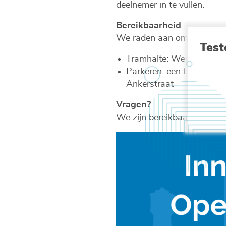
deelnemer in te vullen.
Bereikbaarheid
We raden aan om te voet, p
Test
Tramhalte: Weg naar Vis
Parkeren: een fietspark
Ankerstraat
Vragen?
We zijn bereikbaar per mail