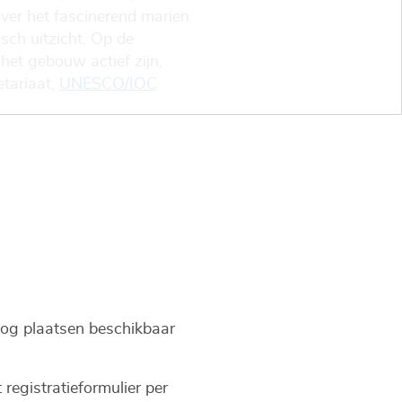
ver het fascinerend marien
sch uitzicht. Op de
 het gebouw actief zijn,
tariaat,
UNESCO/IOC
 nog plaatsen beschikbaar
egistratieformulier per