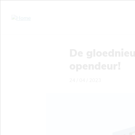
Overslaan
en
naar
de
inhoud
gaan
De gloednie
opendeur!
24 / 04 / 2023