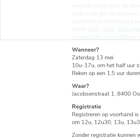
vergaderzalen en in de uni
onderzoek dat ze uitvoeren.
gelijkvloerse verdieping kan
zijnde
ILVO
,
VLIZ
,
Kusterfg
Project Office for IODE
en
Wanneer?
Zaterdag 13 mei
10u-17u, om het half uur s
Reken op een 1,5 uur dur
Waar?
Jacobsenstraat 1, 8400 O
Registratie
Registreren op voorhand is
om 12u, 12u30, 13u, 13u30,
Zonder registratie kunnen 