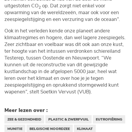
uitgestoten CO
op. Dat zorgt niet enkel voor
2
opwarming van de wereldzeeën, maar ook voor een
zeespiegelstijging en een verzuring van de oceaan”.
Ook in het verleden kende onze planeet andere
klimaatregimes en hogere, dan wel lagere zeespiegels.
Zeer zichtbaar en voelbaar was dit ook aan onze kust,
ter hoogte van het intussen verdronken schiereiland
Testerep, tussen Oostende en Nieuwpoort. “We
kunnen uit de reconstructie van dit gewijzigde
kustlandschap in de afgelopen 5000 jaar, heel wat
leren over het klimaat en over hoe je je tegen
zeespiegelstijging en oprukkend stormgeweld kunt
wapenen”, stelt Soetkin Vervust (VUB).
Meer lezen over :
ZEE & GEZONDHEID
PLASTIC & ZWERFVUIL
EUTROFIËRING
MUNITIE
BELGISCHE NOORDZEE
KLIMAAT