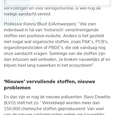
langer alarmerend. Voor heel wat organische
vervuilingen en voor oorlogsmunitie, is wel nog de
nodige aandacht vereist.
Professor Ronny Blust (UAntwerpen): “We zien
inderdaad in tal van ‘historisch’ verontreinigende
stoffen een positieve evolutie. Anders is het gesteld
met nogal wat organische stoffen, zoals PAK’s, PCB’s,
organotinpesticiden of PBDE’s, die ook vandaag nog
onze aandacht vragen. Sommige van die stoffen zijn
dan intussen wel verboden, ze breken nauwelijks af en
blijven heel lang nawerken in het ecosysteem”.
‘Nieuwe’ vervuilende stoffen, nieuwe
problemen
En dan zijn er nog de nieuwe polluenten. Bavo Dewitte
(ILVO) stelt het zo: “Wereldwijd worden meer dan
150.000 chemische stoffen geproduceerd. Van veel
van de nieuwe contaminanten weten we nauwelijks