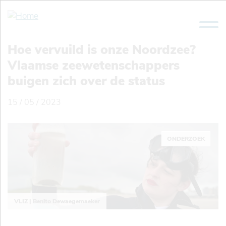
Overslaan
en
naar
de
Hoe vervuild is onze Noordzee?
inhoud
Vlaamse zeewetenschappers
gaan
buigen zich over de status
15 / 05 / 2023
ONDERZOEK
VLIZ | Benito Dewaegemaeker