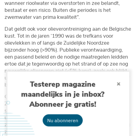
wanneer rioolwater via overstorten in zee belandt,
bestaat er een risico. Buiten die periodes is het
zwemwater van prima kwaliteit”.
Dat geldt ook voor olieverontreiniging aan de Belgische
kust. Tot in de jaren ‘1990 was de trefkans voor
olievlekken in of langs de Zuidelijke Noordzee
bijzonder hoog (>90%). Publieke verontwaardiging,
een passend beleid en de nodige maatregelen leidden
ertoe dat je tegenwoordig op het strand of op zee nog
nauwelijks oliesporen ziet (<5% kans), zoals ook blijkt
uit strandtellingen van aangespoelde vogelkadavers of
Testerep magazine
bij controles vanuit de lucht.
maandelijks in je inbox?
Ook voor zware metalen oogt het plaatje positief.
Abonneer je gratis!
Zowel van lood, kwik als van cadmium leidde een
sterke daling van het gebruik en de atmosferische
uitstoot tot substantieel lagere concentraties in
Nu abonneren
zeebodem, zeewater en mariene organismen. Vandaag
zijn de concentraties van vele zware metalen niet