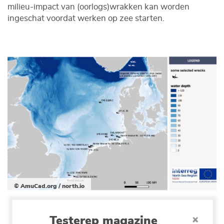
milieu-impact van (oorlogs)wrakken kan worden
ingeschat voordat werken op zee starten.
© AmuCad.org / north.io
Kaartje met de geselecteerde scheepswrakken voor
onderzoek binnen het project North Sea Wrecks.
Testerep magazine