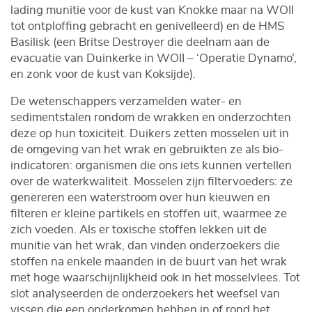
lading munitie voor de kust van Knokke maar na WOII
tot ontploffing gebracht en genivelleerd) en de HMS
Basilisk (een Britse Destroyer die deelnam aan de
evacuatie van Duinkerke in WOII – ‘Operatie Dynamo’,
en zonk voor de kust van Koksijde).
De wetenschappers verzamelden water- en
sedimentstalen rondom de wrakken en onderzochten
deze op hun toxiciteit. Duikers zetten mosselen uit in
de omgeving van het wrak en gebruikten ze als bio-
indicatoren: organismen die ons iets kunnen vertellen
over de waterkwaliteit. Mosselen zijn filtervoeders: ze
genereren een waterstroom over hun kieuwen en
filteren er kleine partikels en stoffen uit, waarmee ze
zich voeden. Als er toxische stoffen lekken uit de
munitie van het wrak, dan vinden onderzoekers die
stoffen na enkele maanden in de buurt van het wrak
met hoge waarschijnlijkheid ook in het mosselvlees. Tot
slot analyseerden de onderzoekers het weefsel van
vissen die een onderkomen hebben in of rond het