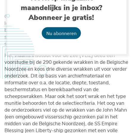
maandelijks in je inbox?
Abonneer je gratis!
Om de aanwezigheid van munitie en het potentieel
lekken en de verspreiding van toxische stoffen te
bestuderen, focusten de onderzoekers op 15 case
Nu abonneren
studies, geselecteerd uit meer dan 1000 gekende
scheepswrakken in de grotere Noordzee.
Het Vlaams Instituut voor de Zee (VLIZ) deed een
voorstudie bij de 290 gekende wrakken in de Belgische
Noordzee en koos drie diverse wrakken uit voor verder
onderzoek. Dit op basis van archiefmateriaal en
informatie over o.a. de locatie, diepte, toestand,
beschermstatus en bereikbaarheid van de
scheepswrakken. Maar ook het soort wrak en het type
munitie behoorden tot de selectiecriteria. Het oog van
de onderzoekers viel op de wrakken van de John Mahn
(een omgebouwd vissersschip gezonken pal in het
midden van de Belgische Noordzee), de SS Empire
Blessing (een Liberty-ship gezonken met een volle