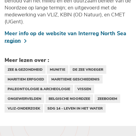
behoud van het milieu en een duurzaam beheer van de
Noordzee op lange termijn; en uitgevoerd met de
medewerking van VLIZ, KBIN (OD Natuur), en CMET
(UGent).
Meer info op de website van Interreg North Sea
region
Meer lezen over :
ZEE & GEZONDHEID
MUNITIE
DE ZEE VROEGER
MARITIEM ERFGOED
MARITIEME GESCHIEDENIS
PALEONTOLOGIE & ARCHEOLOGIE
VISSEN
ONGEWERVELDEN
BELGISCHE NOORDZEE
ZEEBODEM
VLIZ-ONDERZOEK
SDG 14 - LEVEN IN HET WATER