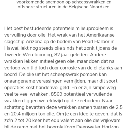
voorkomende anemoon op scheepswrakken en
offshore structuren in de Belgische Noordzee.
Het best bestudeerde potentiële milieuprobleem is
vervuiling door olie. Het wrak van het Amerikaanse
slagschip Arizona op de bodem van Pearl Harbor in
Hawaï, lekt nog steeds olie sinds het zonk tijdens de
Tweede Wereldoorlog, 82 jaar geleden. Andere
wrakken lekken initieel geen olie, maar doen dat na
verloop van tijd toch door corrosie van de olietanks aan
boord. De olie uit het scheepswrak pompen kan
onaangename verassingen vermijden, maar dit soort
operaties kost handenvol geld. En er zijn simpelweg
veel te veel wrakken. 8569 potentieel vervuilende
wrakken liggen wereldwijd op de zeebodem. Naar
schatting bevatten deze wrakken samen tussen de 2,5
en 20,4 miljoen ton olie. Om je een idee te geven: dat is
zo’n 2 tot 20 keer het equivalent aan olie die vrijkwam
bij de ramp met het boorplatform Deepwater Horizon