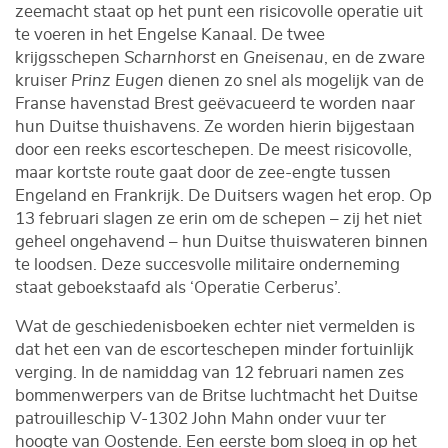
zeemacht staat op het punt een risicovolle operatie uit
te voeren in het Engelse Kanaal. De twee
krijgsschepen
Scharnhorst
en
Gneisenau
, en de zware
kruiser
Prinz Eugen
dienen zo snel als mogelijk van de
Franse havenstad Brest geëvacueerd te worden naar
hun Duitse thuishavens. Ze worden hierin bijgestaan
door een reeks escorteschepen. De meest risicovolle,
maar kortste route gaat door de zee-engte tussen
Engeland en Frankrijk. De Duitsers wagen het erop. Op
13 februari slagen ze erin om de schepen – zij het niet
geheel ongehavend – hun Duitse thuiswateren binnen
te loodsen. Deze succesvolle militaire onderneming
staat geboekstaafd als ‘Operatie Cerberus’.
Wat de geschiedenisboeken echter niet vermelden is
dat het een van de escorteschepen minder fortuinlijk
verging. In de namiddag van 12 februari namen zes
bommenwerpers van de Britse luchtmacht het Duitse
patrouilleschip V-1302 John Mahn onder vuur ter
hoogte van Oostende. Een eerste bom sloeg in op het