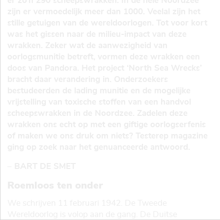
er zo’n 290 scheepswrakken. In de hele Noordzee
zijn er vermoedelijk meer dan 1000. Veelal zijn het
stille getuigen van de wereldoorlogen. Tot voor kort
was het gissen naar de milieu-impact van deze
wrakken. Zeker wat de aanwezigheid van
oorlogsmunitie betreft, vormen deze wrakken een
doos van Pandora. Het project ‘North Sea Wrecks’
bracht daar verandering in. Onderzoekers
bestudeerden de lading munitie en de mogelijke
vrijstelling van toxische stoffen van een handvol
scheepswrakken in de Noordzee. Zadelen deze
wrakken ons echt op met een giftige oorlogserfenis
of maken we ons druk om niets? Testerep magazine
ging op zoek naar het genuanceerde antwoord.
– BART DE SMET
Roemloos ten onder
We schrijven 11 februari 1942. De Tweede
Wereldoorlog is volop aan de gang. De Duitse