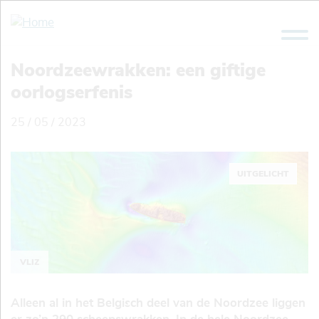
Overslaan
en
naar
de
Noordzeewrakken: een giftige
inhoud
oorlogserfenis
gaan
25 / 05 / 2023
UITGELICHT
VLIZ
Alleen al in het Belgisch deel van de Noordzee liggen