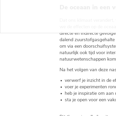
De oceaan in een 
Dat ons klimaat verandert,
we de effecten op de oceaa
directe en indirecte gevol
dalend zuurstofgasgehalte .
om via een doorschuifsystee
natuurlijk ook tijd voor int
natuurwetenschappen kom
Na het volgen van deze nas
verwerf je inzicht in de
voer je experimenten rond
heb je inspiratie om aan 
sta je open voor een vak