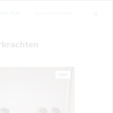
Over VLIZ
rkrachten
VARIA