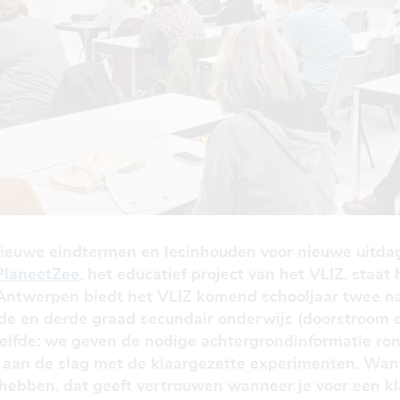
ieuwe eindtermen en lesinhouden voor nieuwe uitda
PlaneetZee
, het educatief project van het VLIZ, staat hi
twerpen biedt het VLIZ komend schooljaar twee na
e en derde graad secundair onderwijs (doorstroom en
zelfde: we geven de nodige achtergrondinformatie ro
 aan de slag met de klaargezette experimenten. Want
hebben, dat geeft vertrouwen wanneer je voor een kla