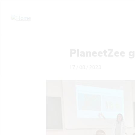
Overslaan
en
naar
de
inhoud
gaan
PlaneetZee g
17 / 08 / 2023