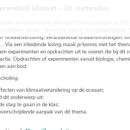
veranderd klimaat - 20 september
 weten we ondertussen allemaal. Overstromingen in 2021
n bekijken, denken we vooral aan de zeespiegelstijging. 
gen: oceaanverzuring, veranderende oceaanstromingen, so
.. Via een inleidende lezing maak je kennis met het thema
m experimenten en opdrachten uit te voeren die bij dit r
eractie. Opdrachten of experimenten vanuit biologie, chemi
en aan bod.
choling:
 effecten van klimaatverandering op de oceaan;
 dit onderwerp uit;
de slag te gaan in de klas;
overschrijdende aanpak van dit thema.