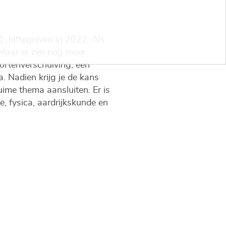
, hittegolven in 2022. Als
Maar er zijn nog meer
ortenverschuiving, een
. Nadien krijg je de kans
uime thema aansluiten. Er is
e, fysica, aardrijkskunde en