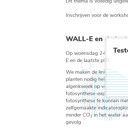
Dit thema is volledig uitge
Inschrijven voor de works
WALL-E en de laats
Test
Op woensdag 24 januari g
E en de laatste plant op aa
We maken de link tussen pl
planten nodig hebben, en w
algenkweek op via een gro
fotosynthese-experiment uit
fotosynthese te kunnen mete
zelfgemaakte indicatoroplos
minder CO
in het water a
2
gevolg.