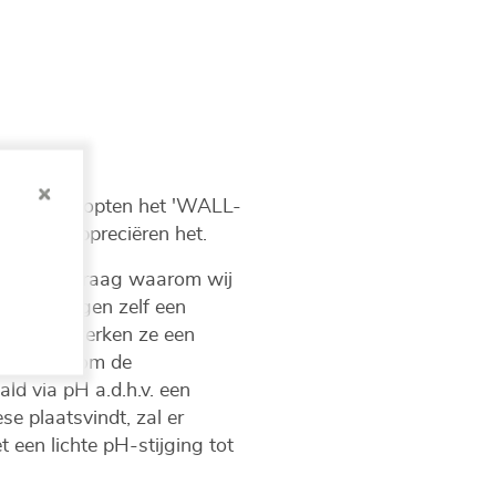
en. We doopten het 'WALL-
rlingen appreciëren het.
en met de vraag waarom wij
n leerlingen zelf een
rtussen werken ze een
balletjes om de
ld via pH a.d.h.v. een
e plaatsvindt, zal er
 een lichte pH-stijging tot