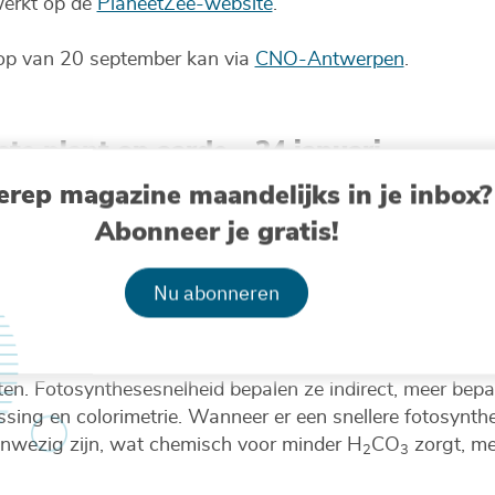
werkt op de
PlaneetZee-website
.
hop van 20 september kan via
CNO-Antwerpen
.
te plant op aarde - 24 januari
erep magazine maandelijks in je inbox?
aan we dan aan de slag met een STEM-project rond alg
Abonneer je gratis!
rde' met de Pixar-film als rode draad. Herkenbaarheid, lee
anten en het leven op aarde. De brainstorm start mete
Nu abonneren
at planten nodig hebben om te groeien. Vervolgens starte
ei-experiment. Deze volgen ze op met microscopie. Onde
. Omdat de algen zo klein zijn, verpakken ze die in algen
n. Fotosynthesesnelheid bepalen ze indirect, meer bepaa
sing en colorimetrie. Wanneer er een snellere fotosynthes
anwezig zijn, wat chemisch voor minder H
CO
zorgt, met
2
3