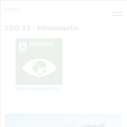
Overslaan
en
naar
de
SDG 13 - klimaatactie
inhoud
gaan
Meer info deze SDG