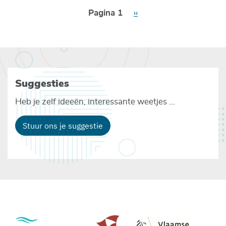
Paginering
Pagina 1
Volgende
››
pagina
Suggesties
Heb je zelf ideeën, interessante weetjes ...
Stuur ons je suggestie