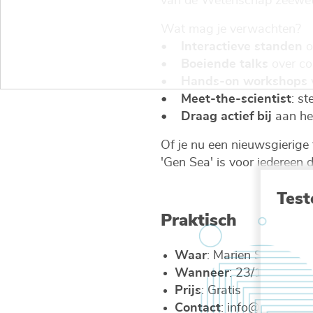
van de Wetenschap zeewete
Wat mag je verwachten?
•
Interactieve standen
o
•
Boeiende talks
over co
•
Hands-on workshops
w
•
Meet-the-scientist
: st
•
Draag actief bij
aan het
Of je nu een nieuwsgierige 
'Gen Sea' is voor iedereen d
Test
Praktisch
Waar
: Marien Station O
Wanneer
: 23/11/2025 v
Prijs
: Gratis
Contact
: info@vliz.be;