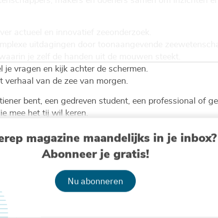
nschappers, makers en doeners samen om inzichten en 
ver actueel en innovatief zeeonderzoek.
mplexe uitdagingen door toonaangevende zeewetenscha
aarin je zelf de handen uit de mouwen steekt.
el je vragen en kijk achter de schermen.
 verhaal van de zee van morgen.
tiener bent, een gedreven student, een professional of 
ie mee het tij wil keren.
erep magazine maandelijks in je inbox?
Abonneer je gratis!
ostende (VLIZ), Slipwaykaai 2, 8400 Oostende
Nu abonneren
an 10:00 tot 17:00
 +32(0)59 33 60 00