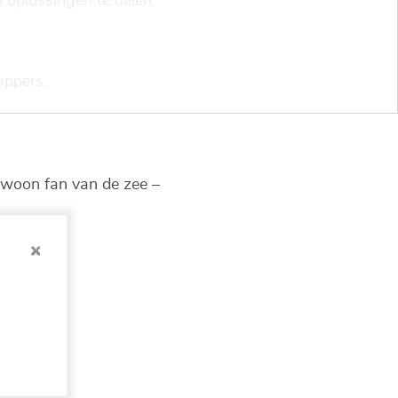
oplossingen te delen.
ppers.
gewoon fan van de zee –