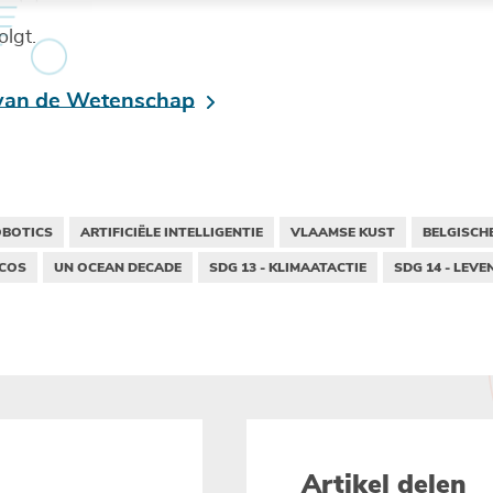
lgt.
 van de Wetenschap
OBOTICS
ARTIFICIËLE INTELLIGENTIE
VLAAMSE KUST
BELGISCH
ICOS
UN OCEAN DECADE
SDG 13 - KLIMAATACTIE
SDG 14 - LEVE
Artikel delen