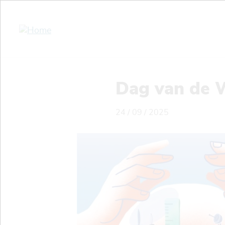
Overslaan
en
naar
de
inhoud
gaan
Dag van de 
24 / 09 / 2025