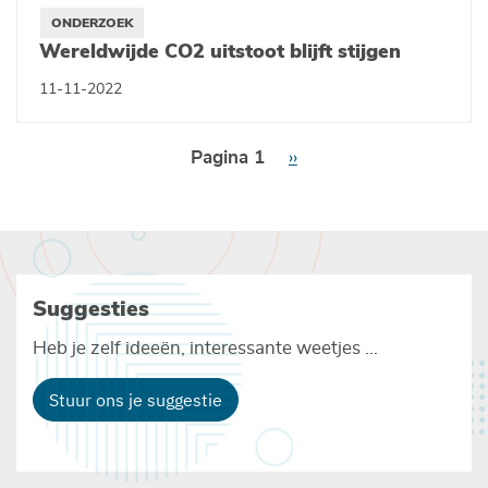
ONDERZOEK
Wereldwijde CO2 uitstoot blijft stijgen
11-11-2022
Paginering
Pagina 1
Volgende
››
pagina
Suggesties
Heb je zelf ideeën, interessante weetjes ...
Stuur ons je suggestie