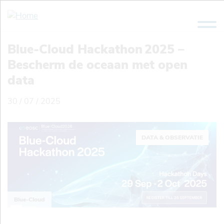
Overslaan
en
naar
de
Blue-Cloud Hackathon 2025 –
inhoud
Bescherm de oceaan met open
gaan
data
30 / 07 / 2025
DATA & OBSERVATIE
Blue-Cloud