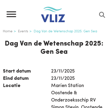
Overslaan
en
naar
de
Kruimelpad
Home
Events
Dag Van de Wetenschap 2025: Gen Sea
inhoud
gaan
Dag Van de Wetenschap 2025:
Gen Sea
Start datum
23/11/2025
Eind datum
23/11/2025
Locatie
Marien Station
Oostende &
Onderzoeksschip RV
Simon Stevin, Oostende