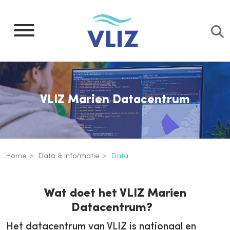
Overslaan
en
naar
de
inhoud
gaan
VLIZ Marien Datacentrum
Kruimelpad
Home
Data & Informatie
Data
Data
Inline
Wat doet het VLIZ Marien
3th
Datacentrum?
level
navigation
Het datacentrum van VLIZ is nationaal en