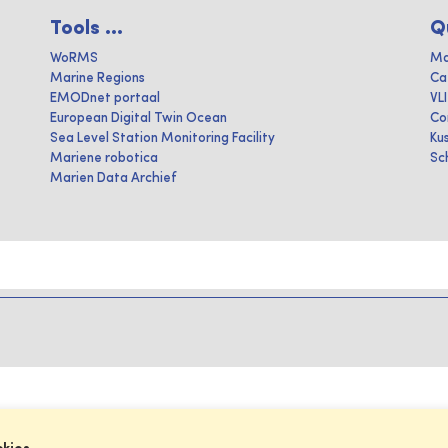
Tools ...
Q
WoRMS
Ma
Marine Regions
Ca
EMODnet portaal
VL
European Digital Twin Ocean
Co
Sea Level Station Monitoring Facility
Ku
Mariene robotica
Sc
Marien Data Archief