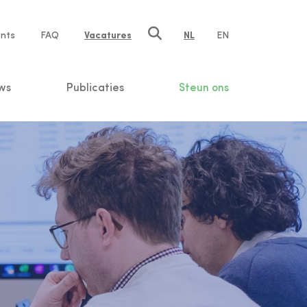
nts
FAQ
Vacatures
NL
EN
n
ws
Publicaties
Steun ons