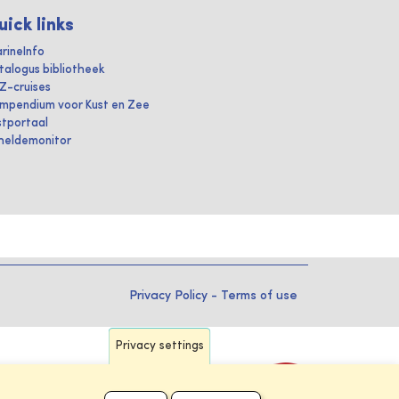
uick links
rineInfo
talogus bibliotheek
IZ-cruises
mpendium voor Kust en Zee
stportaal
heldemonitor
Privacy Policy
-
Terms of use
Privacy settings