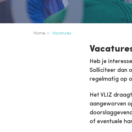
Kruimelpad
Home
Vacatures
Vacatures
Inline
Vacatures
3th
Heb je interess
level
Solliciteer dan 
regelmatig op o
navigation
Het VLIZ draagt 
aangeworven op 
doorslaggevend 
of eventuele ha