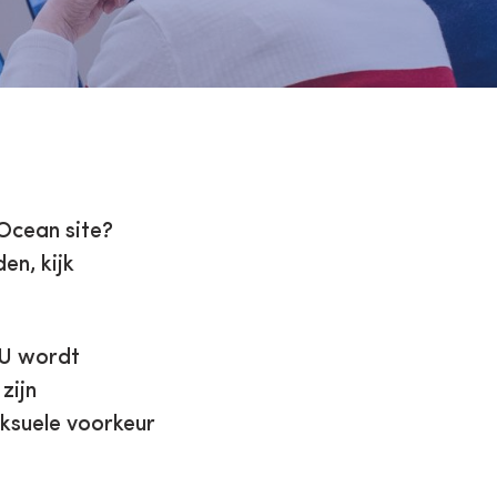
vOcean site?
en, kijk
. U wordt
zijn
eksuele voorkeur