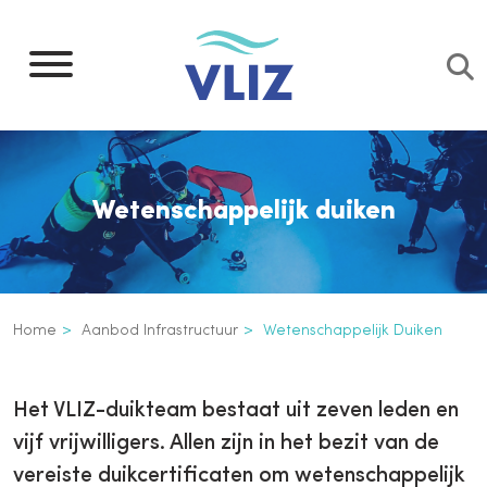
Overslaan
en
naar
de
inhoud
gaan
Wetenschappelijk duiken
Kruimelpad
Home
Aanbod Infrastructuur
Wetenschappelijk Duiken
Wetenschappelijk duiken
Inline
Het VLIZ-duikteam bestaat uit zeven leden en
3th
vijf vrijwilligers. Allen zijn in het bezit van de
level
vereiste duikcertificaten om wetenschappelijk
navigation