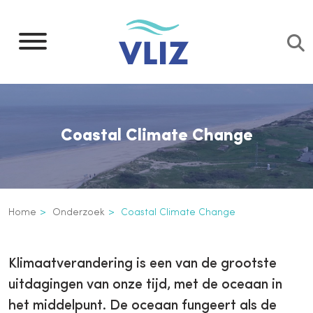
Overslaan
en
naar
de
inhoud
gaan
Coastal Climate Change
Kruimelpad
Home
Onderzoek
Coastal Climate Change
Coastal Climate Change
Inline
Klimaatverandering is een van de grootste
3th
uitdagingen van onze tijd, met de oceaan in
level
het middelpunt. De oceaan fungeert als de
navigation