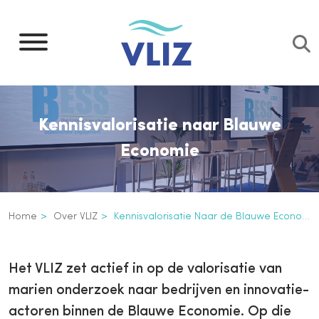
Overslaan
en
naar
de
inhoud
gaan
Kennisvalorisatie naar Blauwe
Economie
Kruimelpad
Home
Over VLIZ
Kennisvalorisatie Naar de Blauwe Economie
Kennisvalorisatie naar de Blau
Inline
Het VLIZ zet actief in op de valorisatie van
3th
marien onderzoek naar bedrijven en innovatie-
level
actoren binnen de Blauwe Economie. Op die
navigation