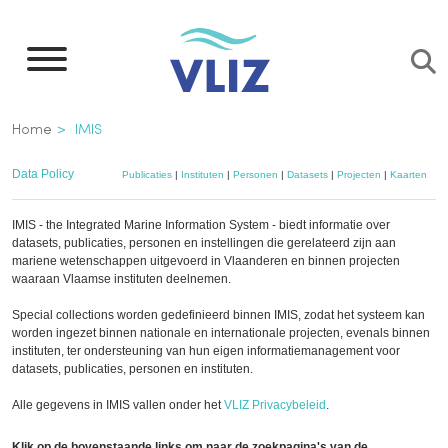
Overslaan
en
naar
de
Kruimelpad
Home
IMIS
inhoud
gaan
Data Policy
Publicaties
|
Instituten
|
Personen
|
Datasets
|
Projecten
|
Kaarten
IMIS - the Integrated Marine Information System - biedt informatie over
datasets, publicaties, personen en instellingen die gerelateerd zijn aan
mariene wetenschappen uitgevoerd in Vlaanderen en binnen projecten
waaraan Vlaamse instituten deelnemen.
Special collections worden gedefinieerd binnen IMIS, zodat het systeem kan
worden ingezet binnen nationale en internationale projecten, evenals binnen
instituten, ter ondersteuning van hun eigen informatiemanagement voor
datasets, publicaties, personen en instituten.
Alle gegevens in IMIS vallen onder het
VLIZ Privacybeleid
.
Klik op de bovenstaande links om naar de zoekpagina's van de