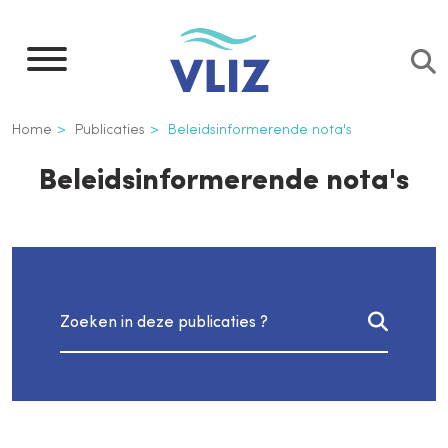
Overslaan
en
naar
de
Kruimelpad
Home
Publicaties
Beleidsinformerende nota's
inhoud
gaan
Beleidsinformerende nota's
Inline
3th
Zoeken in publicaties
level
navigation