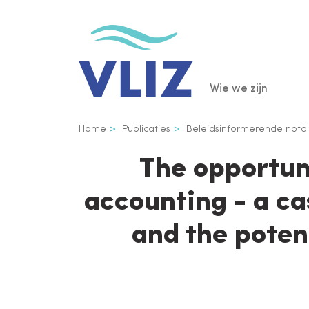
Overslaan
en
naar
de
Main
Wie we zijn
inhoud
gaan
navigatio
Kruimelpad
Home
Publicaties
Beleidsinformerende nota'
The opportun
accounting - a ca
and the poten