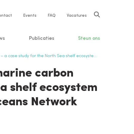
rvice
ontact
Events
FAQ
Vacatures
vigation
ws
Publicaties
Steun ons
ea shelf ecosystem and the potential value of the ICOS Oceans Network
marine carbon
ea shelf ecosystem
Oceans Network