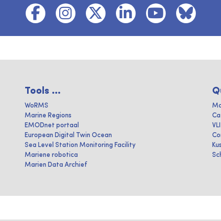
Tools ...
Q
WoRMS
Ma
Marine Regions
Ca
EMODnet portaal
VL
European Digital Twin Ocean
Co
Sea Level Station Monitoring Facility
Ku
Mariene robotica
Sc
Marien Data Archief