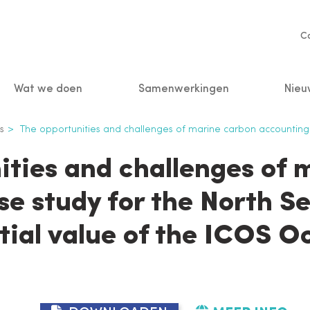
Se
C
na
Wat we doen
Samenwerkingen
Nieu
n
s
The opportunities and challenges of marine carbon accounting - a case study for the North S
ities and challenges of 
se study for the North S
tial value of the ICOS 