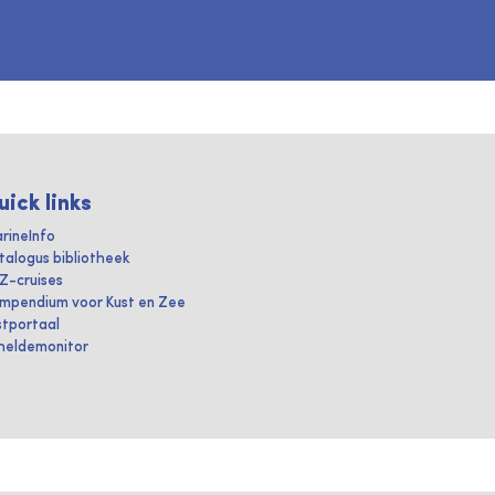
uick links
rineInfo
talogus bibliotheek
IZ-cruises
mpendium voor Kust en Zee
stportaal
heldemonitor