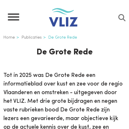
Overslaan
en
naar
de
Kruimelpad
Home
Publicaties
De Grote Rede
inhoud
gaan
De Grote Rede
Inline
Tot in 2025 was De Grote Rede een
3th
informatieblad over kust en zee voor de regio
level
Vlaanderen en omstreken - uitgegeven door
navigation
het VLIZ. Met drie grote bijdragen en negen
vaste rubrieken bood De Grote Rede zijn
lezers een gevarieerde, maar objectieve kijk
op de actuele kennis over de kust, zee en