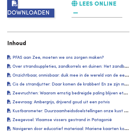
LEES ONLINE
DOWNLOADEN
Inhoud
PFAS aan Zee, moeten we ons zorgen maken?
Over strandsuppleties, zandkorrels en duinen: Het zandbudget van onze kust
Onzichtbaar, onmisbaar: duik mee in de wereld van de eenoogkreeftjes
Cis de strandjutter: Daar komen de krabben! En ze zijn met veel
Zeevruchten: Waarom ernstig bedreigde paling blijven eten?
Zeevraag: Ambergrijs, drijvend goud uit een potvis
Kustbarometer: Duurzaamheidsdoelstellingen onze kust - SDG15: Leven op het land
Zeegevoel: Vlaamse vissers gestrand in Patagonië
Navigeren door educatief materiaal: Mariene kaarten kompas