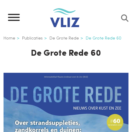
Overslaan
en
naar
de
Kruimelpad
Home
Publicaties
De Grote Rede
De Grote Rede 60
inhoud
gaan
De Grote Rede 60