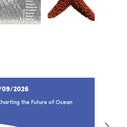
/09/2026
01/10
arting the Future of Ocean
Zeebad