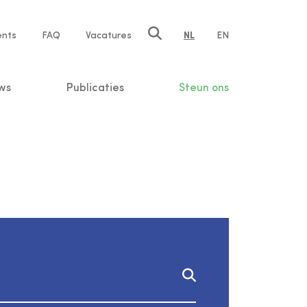
ents
FAQ
Vacatures
NL
EN
n
ws
Publicaties
Steun ons