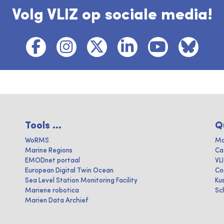
Volg VLIZ op sociale media!
Tools ...
Q
WoRMS
Ma
Marine Regions
Ca
EMODnet portaal
VL
European Digital Twin Ocean
Co
Sea Level Station Monitoring Facility
Ku
Mariene robotica
Sc
Marien Data Archief