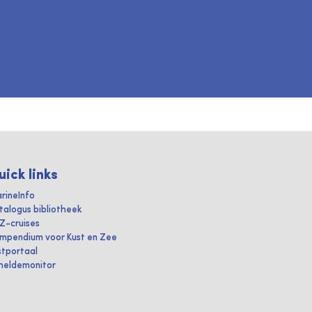
uick links
rineInfo
talogus bibliotheek
IZ-cruises
mpendium voor Kust en Zee
stportaal
heldemonitor