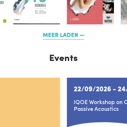
MEER LADEN
Events
22/09/2026
-
24
IQOE Workshop on Ch
Passive Acoustics