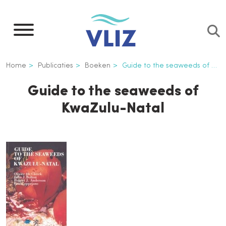
Overslaan
en
naar
de
Kruimelpad
Home
Publicaties
Boeken
Guide to the seaweeds of KwaZulu-Natal
inhoud
gaan
Guide to the seaweeds of
KwaZulu-Natal