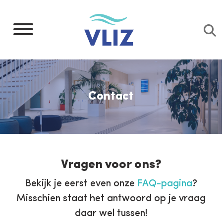
Overslaan
en
naar
de
inhoud
gaan
Contact
Kruimelpad
Contacteer ons
Home
Inline
Contacteer Ons
Vragen voor ons?
3th
level
Bekijk je eerst even onze
FAQ-pagina
?
navigation
Misschien staat het antwoord op je vraag
daar wel tussen!