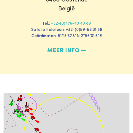
8400 Oostende
België
Tel.:
+32-(0)476-40 40 89
Sateliettelefoon: +32-(0)59-56 31 88
Coördinaten: 51°13’37.8”N 2°56’01.6”E
MEER INFO