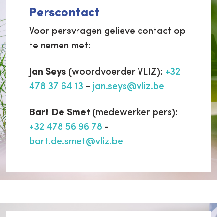
Perscontact
Voor persvragen gelieve contact op
te nemen met
:
Jan Seys
(woordvoerder VLIZ):
+32
478 37 64 13
-
jan.seys@vliz.be
Bart De Smet
(medewerker pers):
+32 478 56 96 78
-
bart.de.smet@vliz.be