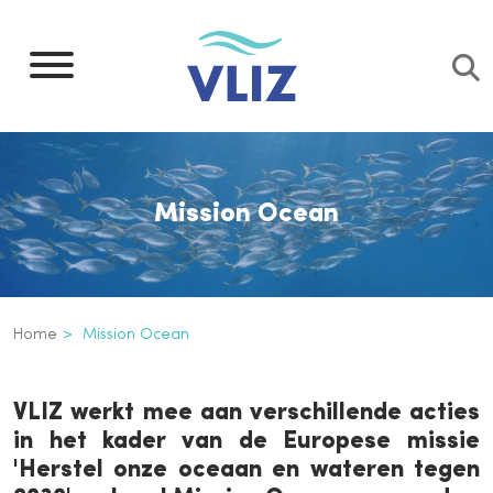
Overslaan
en
naar
de
inhoud
gaan
Mission Ocean
Kruimelpad
Home
Mission Ocean
Mission Ocean
VLIZ werkt mee aan verschillende acties
in het kader van de Europese missie
'Herstel onze oceaan en wateren tegen