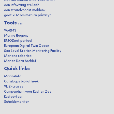
ziet het marien onderzoek eruit?
een infovraag stellen?
een strandvondst melden?
gaat VLIZ om met uw privacy?
Tools ...
WoRMS
Marine Regions
EMODnet portaal
European Digital Twin Ocean
Sea Level Station Monitoring Facility
Mariene robotica
Marien Data Archief
Quick links
MarineInfo
Catalogus bibliotheek
VLIZ-cruises
Compendium voor Kust en Zee
Kustportaal
Scheldemonitor