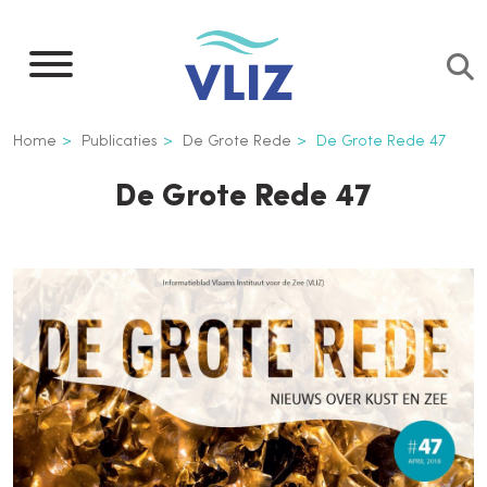
Overslaan
en
naar
de
Kruimelpad
Home
Publicaties
De Grote Rede
De Grote Rede 47
inhoud
gaan
De Grote Rede 47