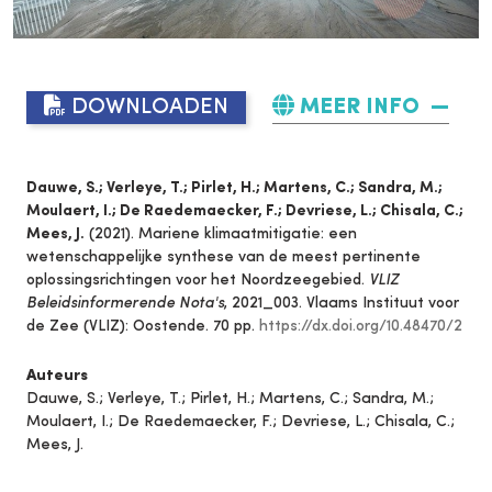
DOWNLOADEN
MEER INFO
Dauwe, S.; Verleye, T.; Pirlet, H.; Martens, C.; Sandra, M.;
Moulaert, I.; De Raedemaecker, F.; Devriese, L.; Chisala, C.;
Mees, J.
(2021). Mariene klimaatmitigatie: een
wetenschappelijke synthese van de meest pertinente
oplossingsrichtingen voor het Noordzeegebied.
VLIZ
Beleidsinformerende Nota's
, 2021_003. Vlaams Instituut voor
de Zee (VLIZ): Oostende. 70 pp.
https://dx.doi.org/10.48470/2
Auteurs
Dauwe, S.; Verleye, T.; Pirlet, H.; Martens, C.; Sandra, M.;
Moulaert, I.; De Raedemaecker, F.; Devriese, L.; Chisala, C.;
Mees, J.