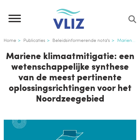
Overslaan
en
naar
de
Kruimelpad
Home
Publicaties
Beleidsinformerende nota's
Mariene klimaatmitigatie: een wetenschappelijke synthese van de meest pertinente oplossingsrichtingen voor het Noordzeegebied
inhoud
gaan
Mariene klimaatmitigatie: een
wetenschappelijke synthese
van de meest pertinente
oplossingsrichtingen voor het
Noordzeegebied