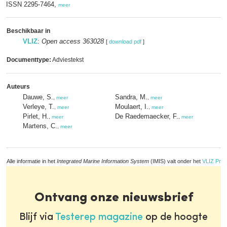
ISSN 2295-7464,
meer
Beschikbaar in
VLIZ
:
Open access 363028
[
download pdf
]
Documenttype:
Adviestekst
Auteurs
Dauwe, S.
Sandra, M.
,
meer
,
meer
Verleye, T.
Moulaert, I.
,
meer
,
meer
Pirlet, H.
De Raedemaecker, F.
,
meer
,
meer
Martens, C.
,
meer
Alle informatie in het
Integrated Marine Information System
(IMIS) valt onder het
VLIZ Priv
Ontvang onze nieuwsbrief
Blijf via
Testerep magazine
op de hoogte