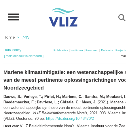
Overslaan
en
naar
de
Kruimelpad
Home
IMIS
inhoud
gaan
Data Policy
Publicaties
|
Instituten
|
Personen
|
Datasets
|
Projecten
[ meld een fout in dit record ]
mandj
Mariene klimaatmitigatie: een wetenschappelijke s
van de meest pertinente oplossingsrichtingen voor
Noordzeegebied
Dauwe, S.; Verleye, T.; Pirlet, H.; Martens, C.; Sandra, M.; Moulaert, I.;
Raedemaecker, F.; Devriese, L.; Chisala, C.; Mees, J.
(2021). Mariene kli
een wetenschappelijke synthese van de meest pertinente oplossingsrichtin
Noordzeegebied.
VLIZ Beleidsinformerende Nota's
, 2021_003. Vlaams Insti
(VLIZ): Oostende. 70 pp.
https://dx.doi.org/10.48470/2
VLIZ Beleidsinformerende Nota's. Vlaams Instituut voor de Zee (
Deel van: