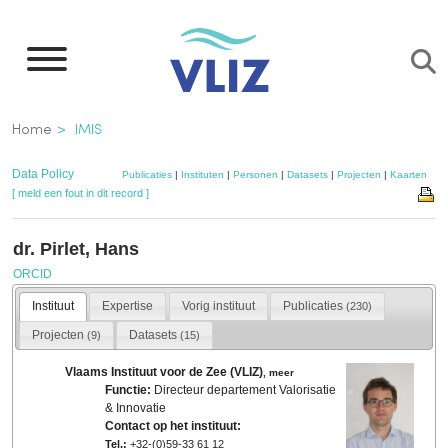
Overslaan
en
naar
de
Kruimelpad
Home
IMIS
inhoud
gaan
Data Policy
Publicaties
|
Instituten
|
Personen
|
Datasets
|
Projecten
|
Kaarten
[ meld een fout in dit record ]
dr. Pirlet, Hans
ORCID
Instituut
Expertise
Vorig instituut
Publicaties
(230)
Projecten
Datasets
(9)
(15)
Vlaams Instituut voor de Zee (VLIZ)
,
meer
Functie:
Directeur departement Valorisatie
& Innovatie
Contact op het instituut:
Tel.:
+32-(0)59-33 61 12