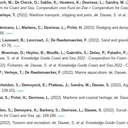
och, M.; De Clerck, O.; Sabbe, K.; Hostens, K.; Devriese, L.; Sandra, M.
(
m for Coast and Sea. Compendium voor Kust en Zee = Compendium for Coas
erleye, T.
(2022). Maritime transport, shipping and ports,
in
: Dauwe, S.
et al.
rmans, L.; Martens, C.; Devriese, L,; Pirlet, H.
(2022). Dredging and dum
-66,
meer
; Lauwaert, B.; Lescroart, J.; De Raedemaecker, F.
(2022). Sand and gravel
 67-78,
meer
Moerman, D.; Heylen, B.; Mouffe, L.; Gabriëls, S.; Deleu, P.; Paladin, P.;
uwe, S.
et al.
Knowledge Guide Coast and Sea 2022 - Compendium for Coast 
22). Fisheries,
in
: Dauwe, S.
et al.
Knowledge Guide Coast and Sea 2022 - 
P.; Verleye, T.; De Raedemaecker, F.
(2022). Marine aquaculture,
in
: Dauwe,
erheiden, S.; Demuynck, E.; Platteau, J.; Sandra, M.; Dauwe, S.
(2022). Ag
 139-151,
meer
, S.; Pirlet, H.; Devriese, L,
(2022). Maritime and coastal heritage,
in
: Dau
den, S.; Demeyere, A.; Barbery, S.; Devriese, L,; Dauwe, S.
(2022). Social
m for Coast and Sea.
pp. 169-186,
meer
(2022). Tourism and recreation,
in
: Dauwe, S.
et al.
Knowledge Guide Coast a