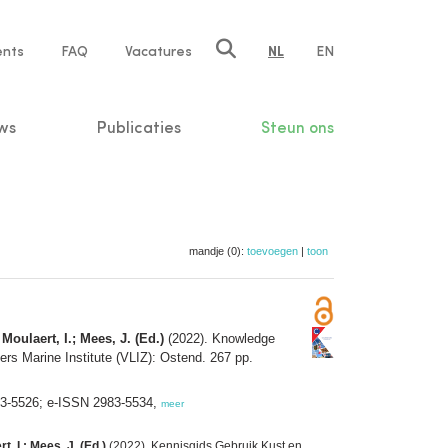
ents
FAQ
Vacatures
NL
EN
n
ws
Publicaties
Steun ons
mandje (0):
toevoegen
|
toon
Moulaert, I.; Mees, J. (Ed.)
(2022). Knowledge
ders Marine Institute (VLIZ): Ostend. 267 pp.
83-5526; e-ISSN 2983-5534,
meer
, I.; Mees, J. (Ed.)
(2022). Kennisgids Gebruik Kust en