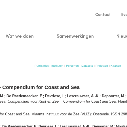
Service
Contact
Ev
navigatio
Wat we doen
Samenwerkingen
Nieu
n
Publicaties
|
Instituten
|
Personen
|
Datasets
|
Projecten
|
Kaarten
- Compendium for Coast and Sea
, M.; De Raedemaecker, F.; Devriese, L; Lescrauwaet, A.-K.; Depoorter, M.; 
 Sea.
Compendium voor Kust en Zee = Compendium for Coast and Sea
. Flan
r Coast and Sea. Vlaams Instituut voor de Zee (VLIZ): Oostende. ISSN 29
M.; De Raedemaecker, F.; Devriese, L.; Lescrauwaet, A.-K.; Depoorter, M.; Moulaert