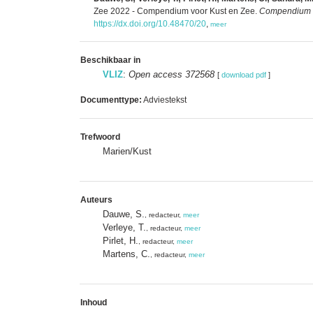
Zee 2022 - Compendium voor Kust en Zee.
Compendium v
https://dx.doi.org/10.48470/20
,
meer
Beschikbaar in
VLIZ
:
Open access 372568
[
download pdf
]
Documenttype:
Adviestekst
Trefwoord
Marien/Kust
Auteurs
Dauwe, S.
, redacteur,
meer
Verleye, T.
, redacteur,
meer
Pirlet, H.
, redacteur,
meer
Martens, C.
, redacteur,
meer
Inhoud