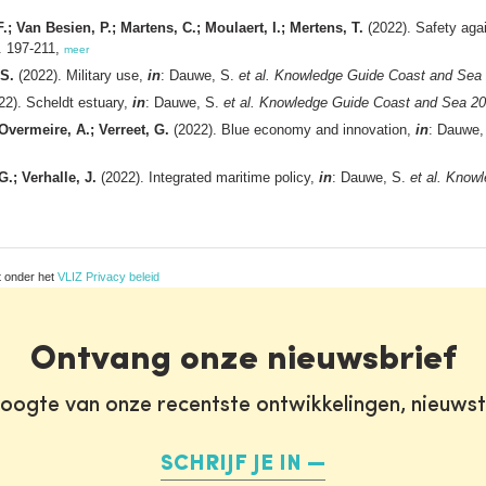
.; Van Besien, P.; Martens, C.; Moulaert, I.; Mertens, T.
(2022). Safety agai
 197-211,
meer
 S.
(2022). Military use,
in
: Dauwe, S.
et al.
Knowledge Guide Coast and Sea 
22). Scheldt estuary,
in
: Dauwe, S.
et al.
Knowledge Guide Coast and Sea 20
 Overmeire, A.; Verreet, G.
(2022). Blue economy and innovation,
in
: Dauwe,
G.; Verhalle, J.
(2022). Integrated maritime policy,
in
: Dauwe, S.
et al.
Knowl
t onder het
VLIZ Privacy beleid
Ontvang onze nieuwsbrief
oogte van onze recentste ontwikkelingen, nieuws
SCHRIJF JE IN