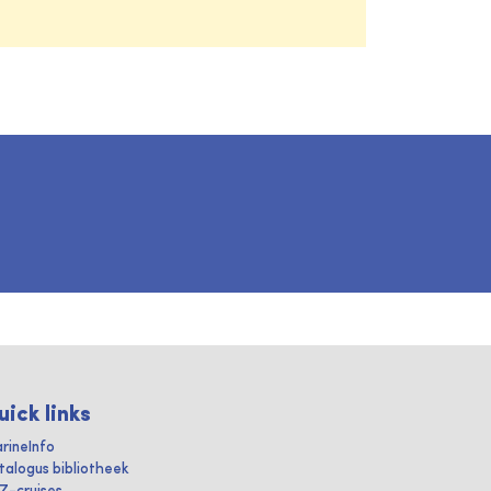
uick links
rineInfo
talogus bibliotheek