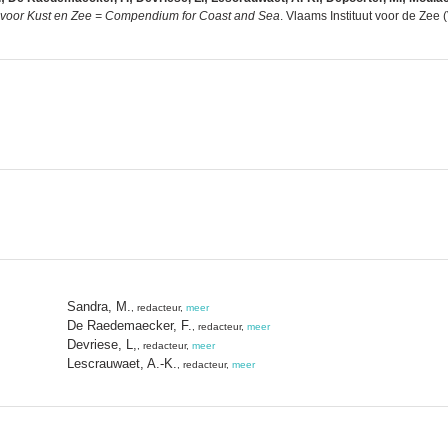
oor Kust en Zee = Compendium for Coast and Sea
. Vlaams Instituut voor de Ze
Sandra, M.
, redacteur,
meer
De Raedemaecker, F.
, redacteur,
meer
Devriese, L,
, redacteur,
meer
Lescrauwaet, A.-K.
, redacteur,
meer