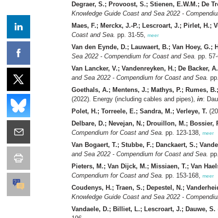
Degraer, S.; Provoost, S.; Stienen, E.W.M.; De Tr
Knowledge Guide Coast and Sea 2022 - Compendiu
Maes, F.; Merckx, J.-P.; Lescroart, J.; Pirlet, H.; V
Coast and Sea.
pp. 31-55,
meer
Van den Eynde, D.; Lauwaert, B.; Van Hoey, G.; He
Sea 2022 - Compendium for Coast and Sea.
pp. 57
Van Lancker, V.; Vandenreyken, H.; De Backer, A.
and Sea 2022 - Compendium for Coast and Sea.
pp.
Goethals, A.; Mentens, J.; Mathys, P.; Rumes, B.; 
(2022). Energy (including cables and pipes),
in
: Da
Polet, H.; Torreele, E.; Sandra, M.; Verleye, T.
(20
Delbare, D.; Nevejan, N.; Drouillon, M.; Bossier, 
Compendium for Coast and Sea.
pp. 123-138,
meer
Van Bogaert, T.; Stubbe, F.; Danckaert, S.; Vand
and Sea 2022 - Compendium for Coast and Sea.
pp.
Pieters, M.; Van Dijck, M.; Missiaen, T.; Van Haelst
Compendium for Coast and Sea.
pp. 153-168,
meer
Coudenys, H.; Traen, S.; Depestel, N.; Vanderhei
Knowledge Guide Coast and Sea 2022 - Compendiu
Vandaele, D.; Billiet, L.; Lescroart, J.; Dauwe, S.