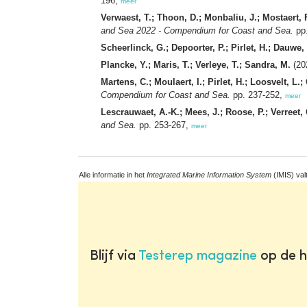
196,
meer
Verwaest, T.; Thoon, D.; Monbaliu, J.; Mostaert, F
and Sea 2022 - Compendium for Coast and Sea.
pp.
Scheerlinck, G.; Depoorter, P.; Pirlet, H.; Dauwe,
Plancke, Y.; Maris, T.; Verleye, T.; Sandra, M.
(20
Martens, C.; Moulaert, I.; Pirlet, H.; Loosvelt, L.;
Compendium for Coast and Sea.
pp. 237-252,
meer
Lescrauwaet, A.-K.; Mees, J.; Roose, P.; Verreet, 
and Sea.
pp. 253-267,
meer
Alle informatie in het
Integrated Marine Information System
(IMIS) val
Blijf via
Testerep magazine
op de h