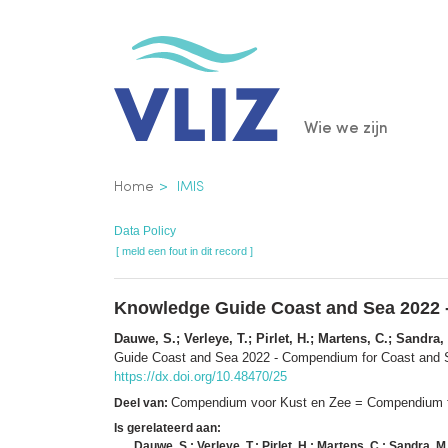
Overslaan
en
naar
de
Main
Wie we zijn
inhoud
gaan
navigatio
Kruimelpad
Home
IMIS
Data Policy
[ meld een fout in dit record ]
Knowledge Guide Coast and Sea 2022 
Dauwe, S.; Verleye, T.; Pirlet, H.; Martens, C.; Sandra
Guide Coast and Sea 2022 - Compendium for Coast and
https://dx.doi.org/10.48470/25
Compendium voor Kust en Zee = Compendium fo
Deel van:
Is gerelateerd aan:
Dauwe, S.; Verleye, T.; Pirlet, H.; Martens, C.; Sandra, 