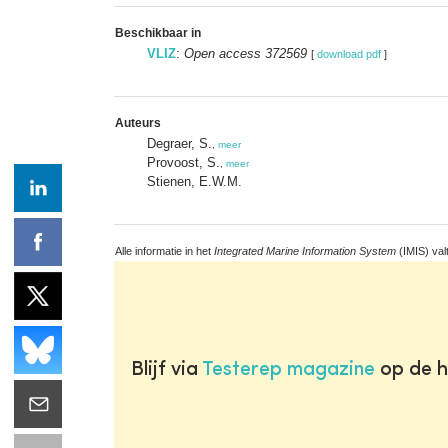
Beschikbaar in
VLIZ
:
Open access 372569
[
download pdf
]
Auteurs
Degraer, S.
,
meer
Provoost, S.
,
meer
Stienen, E.W.M.
Alle informatie in het
Integrated Marine Information System
(IMIS) val
Blijf via
Testerep magazine
op de h