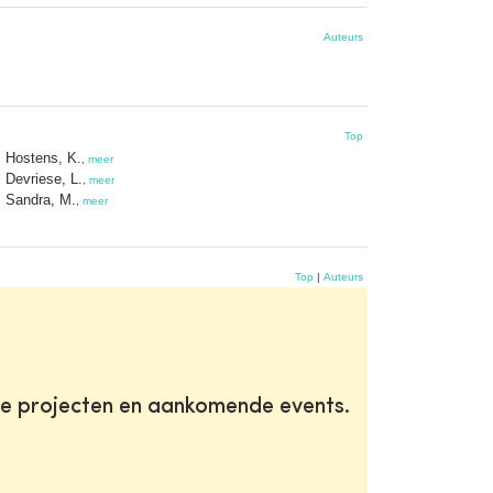
Auteurs
Top
Hostens, K.
,
meer
Devriese, L.
,
meer
Sandra, M.
,
meer
Top
|
Auteurs
te projecten en aankomende events.