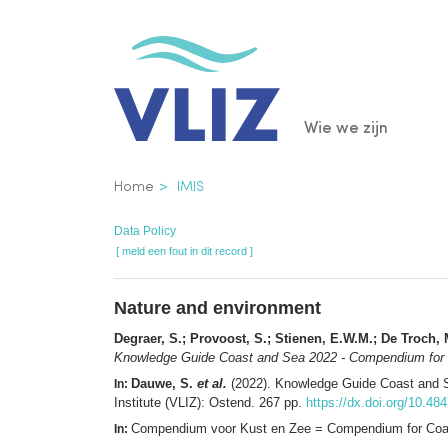
Overslaan
en
naar
de
Main
Wie we zijn
inhoud
gaan
navigatio
Kruimelpad
Home
IMIS
Data Policy
[ meld een fout in dit record ]
Nature and environment
Degraer, S.; Provoost, S.; Stienen, E.W.M.; De Troch, 
Knowledge Guide Coast and Sea 2022 - Compendium for
Dauwe, S.
et al.
(2022). Knowledge Guide Coast and 
In:
Institute (VLIZ): Ostend. 267 pp.
https://dx.doi.org/10.48
Compendium voor Kust en Zee = Compendium for Coast
In: