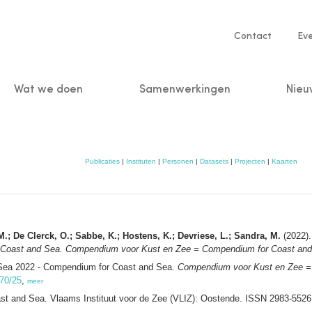
Service
Contact
Ev
navigatio
Wat we doen
Samenwerkingen
Nieu
n
Publicaties
|
Instituten
|
Personen
|
Datasets
|
Projecten
|
Kaarten
M.; De Clerck, O.; Sabbe, K.; Hostens, K.; Devriese, L.; Sandra, M.
(2022).
 Coast and Sea. Compendium voor Kust en Zee = Compendium for Coast and
Sea 2022 - Compendium for Coast and Sea.
Compendium voor Kust en Zee =
470/25
,
meer
 and Sea. Vlaams Instituut voor de Zee (VLIZ): Oostende. ISSN 2983-552