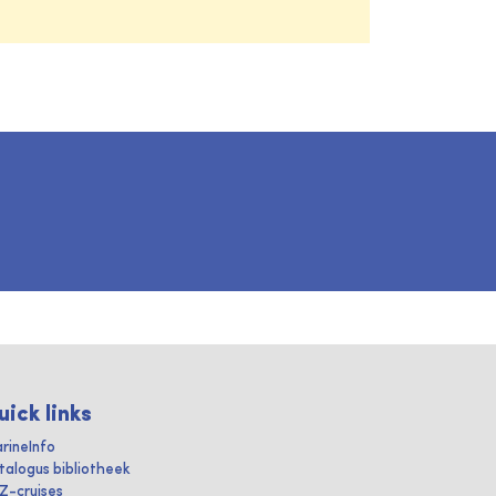
uick links
rineInfo
talogus bibliotheek
IZ-cruises