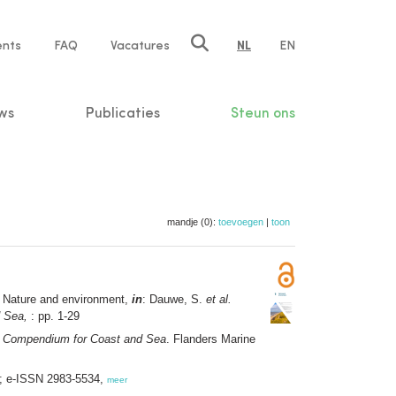
ents
FAQ
Vacatures
NL
EN
n
ws
Publicaties
Steun ons
mandje (0):
toevoegen
|
toon
 Nature and environment,
in
: Dauwe, S.
et al.
 Sea,
: pp. 1-29
 Compendium for Coast and Sea
. Flanders Marine
6; e-ISSN 2983-5534,
meer