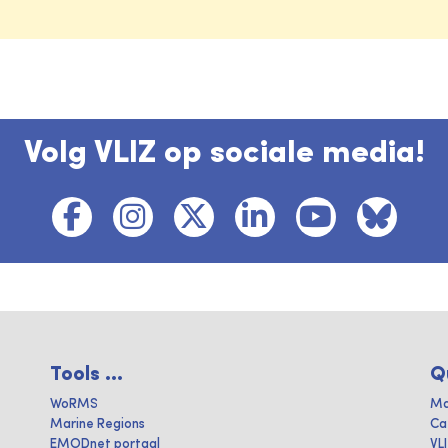
Volg VLIZ op sociale media!
Tools ...
Q
WoRMS
Ma
Marine Regions
Ca
EMODnet portaal
VL