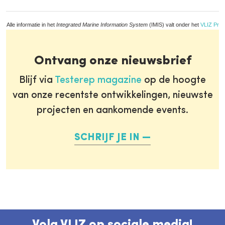
Alle informatie in het
Integrated Marine Information System
(IMIS) valt onder het
VLIZ Priv
Ontvang onze nieuwsbrief
Blijf via
Testerep magazine
op de hoogte
van onze recentste ontwikkelingen, nieuwste
projecten en aankomende events.
SCHRIJF JE IN
Volg VLIZ op sociale media!