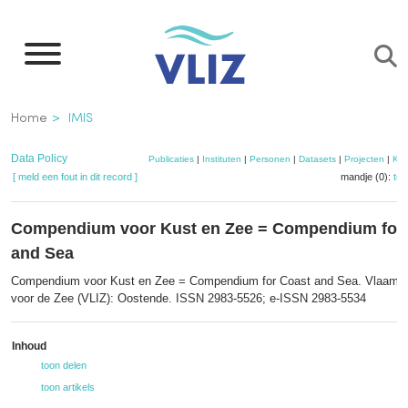
Overslaan
en
naar
de
Kruimelpad
Home
IMIS
inhoud
gaan
Data Policy
Publicaties
|
Instituten
|
Personen
|
Datasets
|
Projecten
|
Kaa
[ meld een fout in dit record ]
mandje (0):
to
Compendium voor Kust en Zee = Compendium for
and Sea
Compendium voor Kust en Zee = Compendium for Coast and Sea. Vlaams I
voor de Zee (VLIZ): Oostende. ISSN 2983-5526; e-ISSN 2983-5534
Inhoud
toon delen
toon artikels