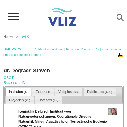
Overslaan
en
naar
de
Kruimelpad
Home
IMIS
inhoud
gaan
Data Policy
Publicaties
|
Instituten
|
Personen
|
Datasets
|
Projecten
|
Kaarten
[ meld een fout in dit record ]
dr. Degraer, Steven
ORCID
ResearcherID
Instituten
Expertise
Vorig instituut
Publicaties
(5)
(690)
Projecten
Datasets
(43)
(12)
Koninklijk Belgisch Instituut voor
Natuurwetenschappen; Operationele Directie
Natuurlijk Milieu; Aquatische en Terrestrische Ecologie
(ATECO)
,
meer