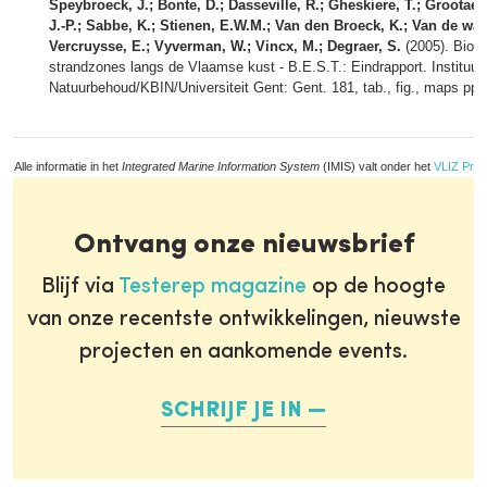
Speybroeck, J.; Bonte, D.; Dasseville, R.; Gheskiere, T.; Grootaert,
J.-P.; Sabbe, K.; Stienen, E.W.M.; Van den Broeck, K.; Van de wal
Vercruysse, E.; Vyverman, W.; Vincx, M.; Degraer, S.
(2005). Biolo
strandzones langs de Vlaamse kust - B.E.S.T.: Eindrapport. Instituut
Natuurbehoud/KBIN/Universiteit Gent: Gent. 181, tab., fig., maps pp.
Alle informatie in het
Integrated Marine Information System
(IMIS) valt onder het
VLIZ Priv
Ontvang onze nieuwsbrief
Blijf via
Testerep magazine
op de hoogte
van onze recentste ontwikkelingen, nieuwste
projecten en aankomende events.
SCHRIJF JE IN