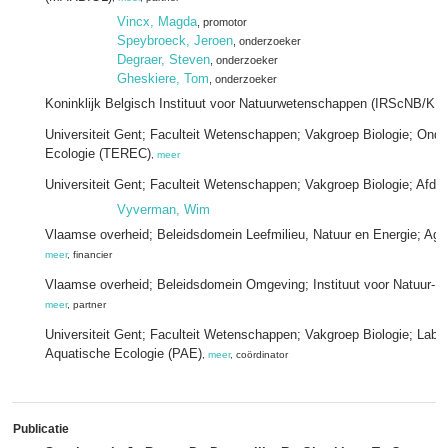
Vincx, Magda
, promotor
Speybroeck, Jeroen
, onderzoeker
Degraer, Steven
, onderzoeker
Gheskiere, Tom
, onderzoeker
Koninklijk Belgisch Instituut voor Natuurwetenschappen (IRScNB/KB
Universiteit Gent; Faculteit Wetenschappen; Vakgroep Biologie; Onde
Ecologie (TEREC)
,
meer
Universiteit Gent; Faculteit Wetenschappen; Vakgroep Biologie; Afdel
Vyverman, Wim
Vlaamse overheid; Beleidsdomein Leefmilieu, Natuur en Energie; Ag
meer
, financier
Vlaamse overheid; Beleidsdomein Omgeving; Instituut voor Natuur- 
meer
, partner
Universiteit Gent; Faculteit Wetenschappen; Vakgroep Biologie; Labor
Aquatische Ecologie (PAE)
,
meer
, coördinator
Publicatie