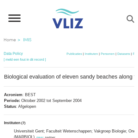
Overslaan
en
naar
de
Kruimelpad
Home
IMIS
inhoud
gaan
Data Policy
Publicaties
|
Instituten
|
Personen
|
Datasets
|
Pro
[ meld een fout in dit record ]
Biological evaluation of eleven sandy beaches along 
Acroniem
: BEST
Periode:
Oktober 2002 tot September 2004
Status
: Afgelopen
Instituten
(7)
Universiteit Gent; Faculteit Wetenschappen; Vakgroep Biologie; Ond
(MARBIOL)
,
meer
, partner