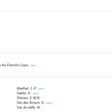
g the Flemish Coast,
meer
Maelfait, J.-P.
,
meer
Sabbe, K.
,
meer
Stienen, E.W.M.
Van den Broeck, K.
,
meer
Van de walle, M.