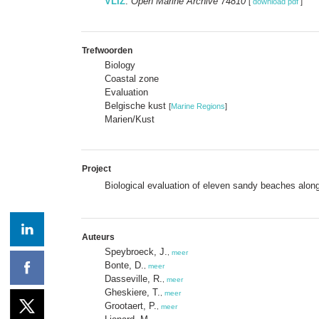
VLIZ
:
Open Marine Archive 74810
[
download pdf
]
Trefwoorden
Biology
Coastal zone
Evaluation
Belgische kust
[
Marine Regions
]
Marien/Kust
Project
Biological evaluation of eleven sandy beaches alon
Auteurs
Speybroeck, J.
,
meer
Bonte, D.
,
meer
Dasseville, R.
,
meer
Gheskiere, T.
,
meer
Grootaert, P.
,
meer