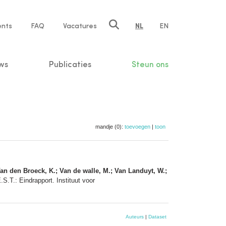
ents
FAQ
Vacatures
NL
EN
n
ws
Publicaties
Steun ons
mandje (0):
toevoegen
|
toon
; Van den Broeck, K.; Van de walle, M.; Van Landuyt, W.;
S.T.: Eindrapport. Instituut voor
Auteurs
|
Dataset