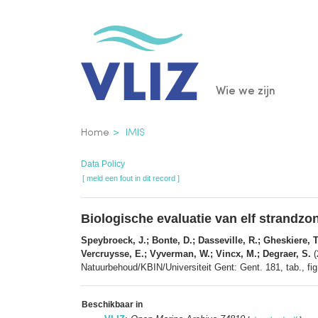
Overslaan
en
naar
de
Main
Wie we zijn
inhoud
gaan
navigatio
Kruimelpad
Home
IMIS
Data Policy
[ meld een fout in dit record ]
Biologische evaluatie van elf strandzo
Speybroeck, J.; Bonte, D.; Dasseville, R.; Gheskiere, T
Vercruysse, E.; Vyverman, W.; Vincx, M.; Degraer, S.
(
Natuurbehoud/KBIN/Universiteit Gent: Gent. 181, tab., fi
Beschikbaar in