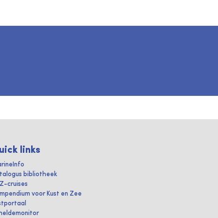
uick links
rineInfo
talogus bibliotheek
IZ-cruises
mpendium voor Kust en Zee
stportaal
heldemonitor