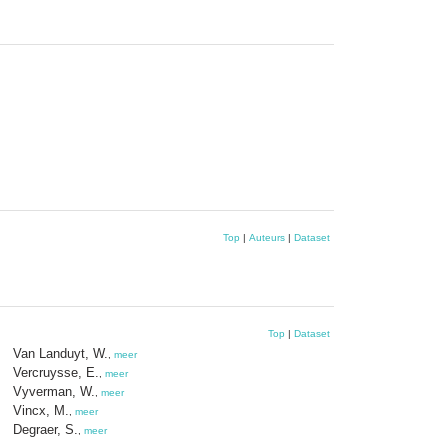
Top
|
Auteurs
|
Dataset
Top
|
Dataset
Van Landuyt, W.
,
meer
Vercruysse, E.
,
meer
Vyverman, W.
,
meer
Vincx, M.
,
meer
Degraer, S.
,
meer