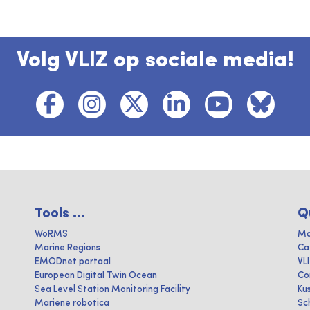
Volg VLIZ op sociale media!
Tools ...
Q
WoRMS
Ma
Marine Regions
Ca
EMODnet portaal
VL
European Digital Twin Ocean
Co
Sea Level Station Monitoring Facility
Ku
Mariene robotica
Sc