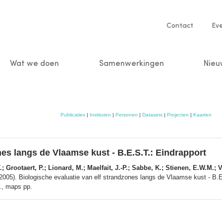
Service
Contact
Ev
navigatio
Wat we doen
Samenwerkingen
Nieu
n
Publicaties
|
Instituten
|
Personen
|
Datasets
|
Projecten
|
Kaarten
nes langs de Vlaamse kust - B.E.S.T.: Eindrapport
.; Grootaert, P.; Lionard, M.; Maelfait, J.-P.; Sabbe, K.; Stienen, E.W.M.
2005). Biologische evaluatie van elf strandzones langs de Vlaamse kust - B.E.
g., maps pp.