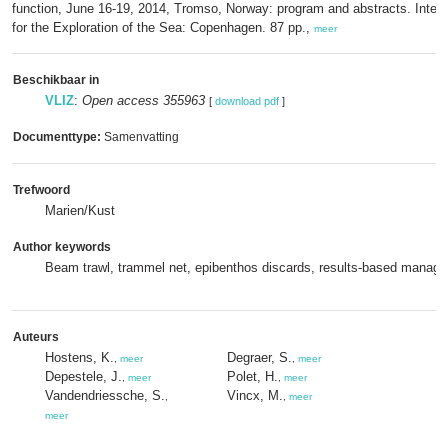
function, June 16-19, 2014, Tromso, Norway: program and abstracts. Intern
for the Exploration of the Sea: Copenhagen. 87 pp.,
meer
Beschikbaar in
VLIZ
:
Open access 355963
[
download pdf
]
Documenttype:
Samenvatting
Trefwoord
Marien/Kust
Author keywords
Beam trawl, trammel net, epibenthos discards, results-based manag
Auteurs
Hostens, K.
Degraer, S.
,
meer
,
meer
Depestele, J.
Polet, H.
,
meer
,
meer
Vandendriessche, S.
Vincx, M.
,
,
meer
meer