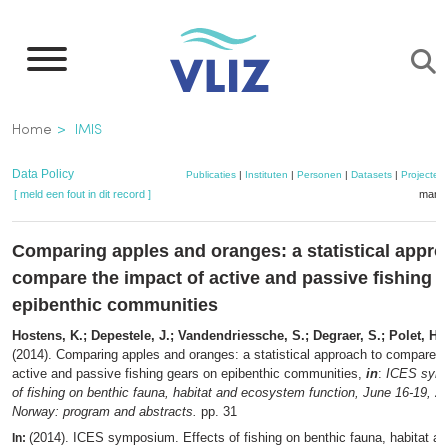
Overslaan
en
naar
de
Kruimelpad
Home
IMIS
inhoud
gaan
Data Policy
Publicaties
|
Instituten
|
Personen
|
Datasets
|
Projecten
[ meld een fout in dit record ]
mandj
Comparing apples and oranges: a statistical appro
compare the impact of active and passive fishing 
epibenthic communities
Hostens, K.; Depestele, J.; Vandendriessche, S.; Degraer, S.; Polet, H.;
(2014). Comparing apples and oranges: a statistical approach to compare t
active and passive fishing gears on epibenthic communities,
in
:
ICES symp
of fishing on benthic fauna, habitat and ecosystem function, June 16-19, 2
Norway: program and abstracts.
pp. 31
(2014). ICES symposium. Effects of fishing on benthic fauna, habitat 
In: