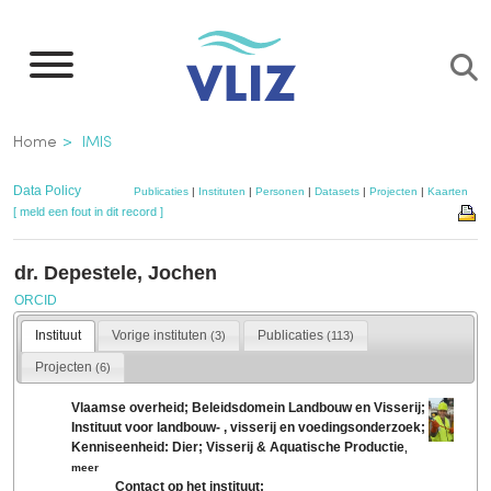
Overslaan
en
naar
de
Kruimelpad
Home
IMIS
inhoud
gaan
Data Policy
Publicaties
|
Instituten
|
Personen
|
Datasets
|
Projecten
|
Kaarten
[ meld een fout in dit record ]
dr. Depestele, Jochen
ORCID
Instituut
Vorige instituten
Publicaties
(3)
(113)
Projecten
(6)
Vlaamse overheid; Beleidsdomein Landbouw en Visserij;
Instituut voor landbouw- , visserij en voedingsonderzoek;
Kenniseenheid: Dier; Visserij & Aquatische Productie
,
meer
Contact op het instituut: