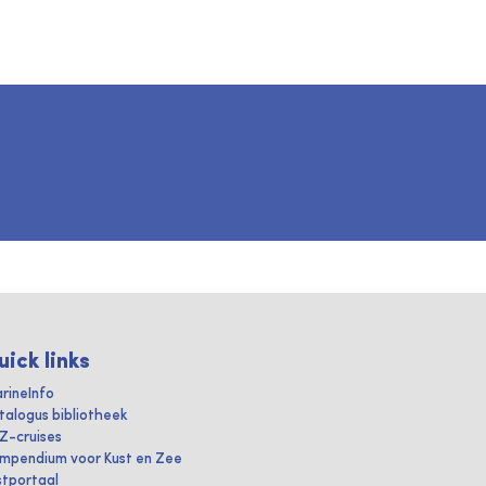
uick links
rineInfo
talogus bibliotheek
IZ-cruises
mpendium voor Kust en Zee
stportaal