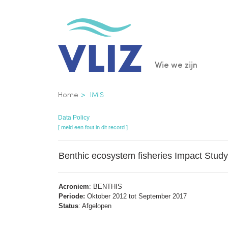
Overslaan
en
naar
de
Main
Wie we zijn
inhoud
gaan
navigatio
Kruimelpad
Home
IMIS
Data Policy
[ meld een fout in dit record ]
Benthic ecosystem fisheries Impact Study
Acroniem
: BENTHIS
Periode:
Oktober 2012 tot September 2017
Status
: Afgelopen