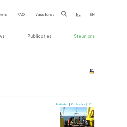
ents
FAQ
Vacatures
NL
EN
n
ws
Publicaties
Steun ons
Instituten
|
Publicaties
|
URL