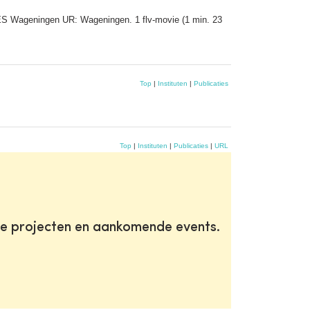
ES Wageningen UR: Wageningen. 1 flv-movie (1 min. 23
Top
|
Instituten
|
Publicaties
Top
|
Instituten
|
Publicaties
|
URL
te projecten en aankomende events.