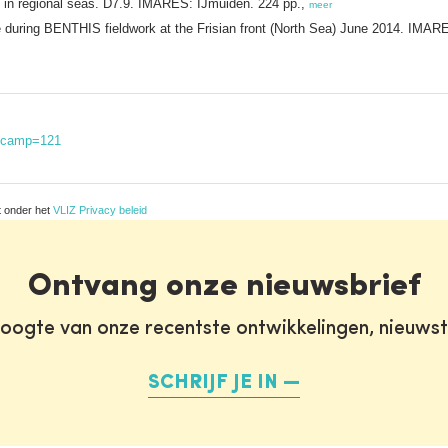
in regional seas. D7.9. IMARES: IJmuiden. 224 pp.,
meer
during BENTHIS fieldwork at the Frisian front (North Sea) June 2014. IMAR
iscamp=121
t onder het
VLIZ Privacy beleid
Ontvang onze nieuwsbrief
oogte van onze recentste ontwikkelingen, nieuws
SCHRIJF JE IN