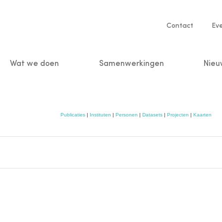
Service
Contact
Ev
navigatio
Wat we doen
Samenwerkingen
Nieu
n
Publicaties
|
Instituten
|
Personen
|
Datasets
|
Projecten
|
Kaarten