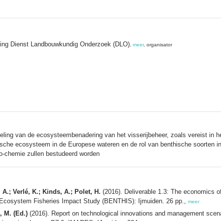
ting Dienst Landbouwkundig Onderzoek (DLO)
,
meer
, organisator
ing van de ecosysteembenadering van het visserijbeheer, zoals vereist in het
nthische ecosysteem in de Europese wateren en de rol van benthische soorten 
eo-chemie zullen bestudeerd worden
A.; Verlé, K.; Kinds, A.; Polet, H.
(2016). Deliverable 1.3: The economics of
hic Ecosystem Fisheries Impact Study (BENTHIS): Ijmuiden. 26 pp.,
meer
, M. (Ed.)
(2016). Report on technological innovations and management scenari