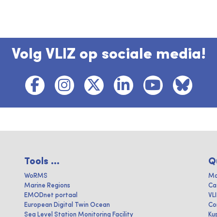
Volg VLIZ op sociale media!
Tools ...
Q
WoRMS
Ma
Marine Regions
Ca
EMODnet portaal
VL
European Digital Twin Ocean
Co
Sea Level Station Monitoring Facility
Ku