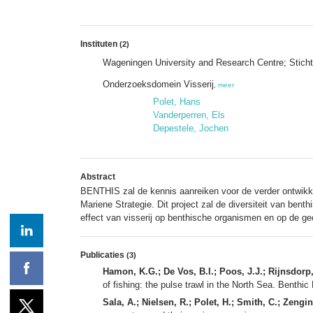
Instituten
(2)
Wageningen University and Research Centre; Stich
Onderzoeksdomein Visserij
,
meer
Polet, Hans
Vanderperren, Els
Depestele, Jochen
Abstract
BENTHIS zal de kennis aanreiken voor de verder ontwikkel
Mariene Strategie. Dit project zal de diversiteit van be
effect van visserij op benthische organismen en op de g
Publicaties
(3)
Hamon, K.G.; De Vos, B.I.; Poos, J.J.; Rijnsdorp, 
of fishing: the pulse trawl in the North Sea. Bent
Sala, A.; Nielsen, R.; Polet, H.; Smith, C.; Zengin