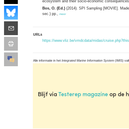
ecosystem and their socio-economic consequences 
Bos, O. (Ed.)
(2014). SPI Sampling [MOVIE]. Made 
sec.) pp.,
meer
URLs
https://www.vliz.be/vmdcdata/midas/cruise.php?th
Alle informatie in het
Integrated Marine Information System
(IMIS) val
Blijf via
Testerep magazine
op de h